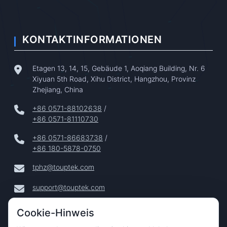
KONTAKTINFORMATIONEN
Etagen 13, 14, 15, Gebäude 1, Aoqiang Building, Nr. 6
Xiyuan 5th Road, Xihu District, Hangzhou, Provinz
Zhejiang, China
+86 0571-88102638
/
+86 0571-81110730
+86 0571-86683738
/
+86 180-5878-0750
tphz@touptek.com
support@touptek.com
Cookie-Hinweis