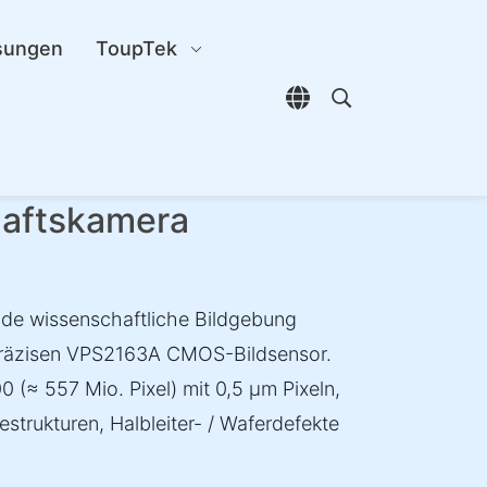
sungen
ToupTek
Sprachauswahl öffn
Open search di
haftskamera
ende wissenschaftliche Bildgebung
räzisen VPS2163A CMOS-Bildsensor.
0 (≈ 557 Mio. Pixel) mit 0,5 µm Pixeln,
strukturen, Halbleiter- / Waferdefekte