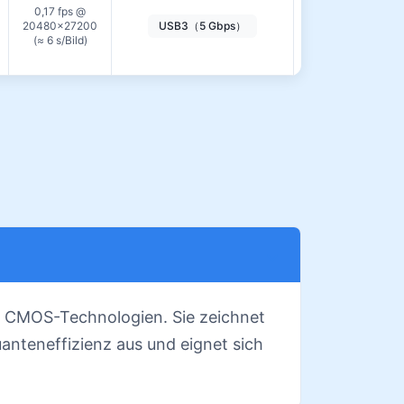
0,17 fps @
20480×27200
USB3（5 Gbps）
—
(≈ 6 s/Bild)
d CMOS-Technologien. Sie zeichnet
nteneffizienz aus und eignet sich