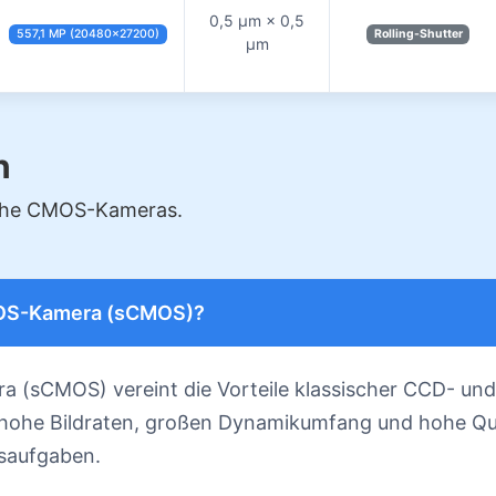
0,5 µm × 0,5
557,1 MP (20480×27200)
Rolling-Shutter
µm
n
iche CMOS-Kameras.
CMOS-Kamera (sCMOS)?
 (sCMOS) vereint die Vorteile klassischer CCD- un
 hohe Bildraten, großen Dynamikumfang und hohe Qua
ssaufgaben.