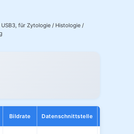
SB3, für Zytologie / Histologie /
g
Bildrate
Datenschnittstelle
Dynamikber