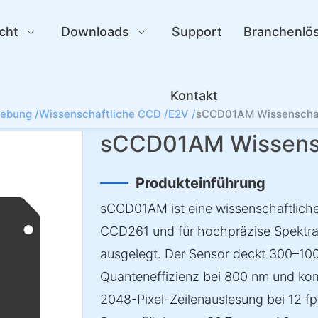
cht
Downloads
Support
Branchenlö
Kontakt
gebung /
Wissenschaftliche CCD /
E2V /
sCCD01AM Wissenscha
sCCD01AM Wissens
Produkteinführung
sCCD01AM ist eine wissenschaftlic
CCD261 und für hochpräzise Spektr
ausgelegt. Der Sensor deckt 300–100
Quanteneffizienz bei 800 nm und komb
2048-Pixel-Zeilenauslesung bei 12 fps