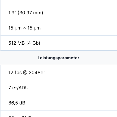
1.9" (30.97 mm)
15 µm × 15 µm
512 MB (4 Gb)
Leistungsparameter
12 fps @ 2048×1
7 e-/ADU
86,5 dB