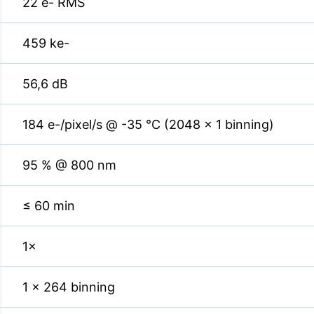
22 e- RMS
459 ke-
56,6 dB
184 e-/pixel/s @ -35 °C (2048 × 1 binning)
95 % @ 800 nm
≤ 60 min
1×
1 × 264 binning