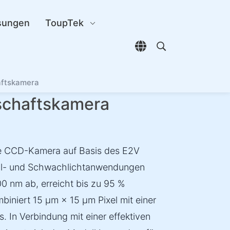
sungen
ToupTek
Sprachauswahl öffn
Open search di
ftskamera
chaftskamera
he CCD-Kamera auf Basis des E2V
al- und Schwachlichtanwendungen
0 nm ab, erreicht bis zu 95 %
iniert 15 µm × 15 µm Pixel mit einer
. In Verbindung mit einer effektiven