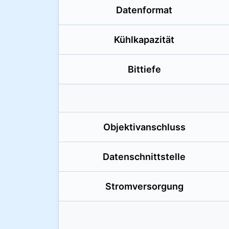
Datenformat
Kühlkapazität
Bittiefe
Objektiv­anschluss
Daten­schnittstelle
Strom­versorgung