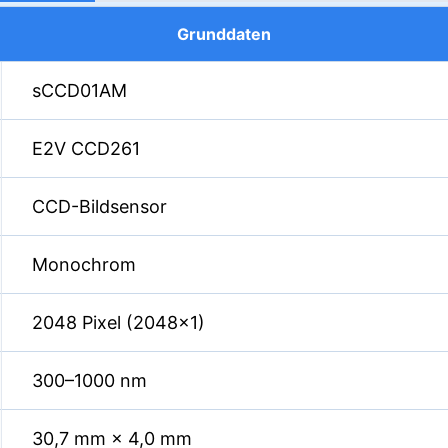
Grunddaten
sCCD01AM
E2V CCD261
CCD-Bildsensor
Monochrom
2048 Pixel (2048×1)
300–1000 nm
30,7 mm × 4,0 mm