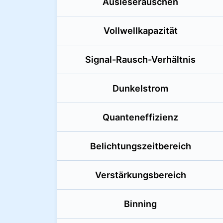
Auslese­rauschen
Vollwell­kapazität
Signal-Rausch-Verhältnis
Dunkelstrom
Quanten­effizienz
Belichtungs­zeitbereich
Verstärkungs­bereich
Binning