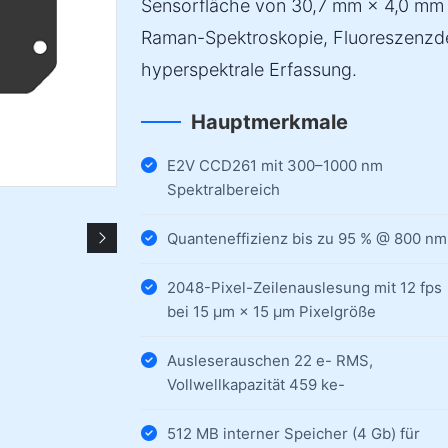
Sensorfläche von 30,7 mm × 4,0 mm e
Raman-Spektroskopie, Fluoreszenzde
hyperspektrale Erfassung.
Hauptmerkmale
E2V CCD261 mit 300–1000 nm
Spektralbereich
Quanteneffizienz bis zu 95 % @ 800 nm
2048-Pixel-Zeilenauslesung mit 12 fps
bei 15 µm × 15 µm Pixelgröße
Ausleserauschen 22 e- RMS,
Vollwellkapazität 459 ke-
512 MB interner Speicher (4 Gb) für