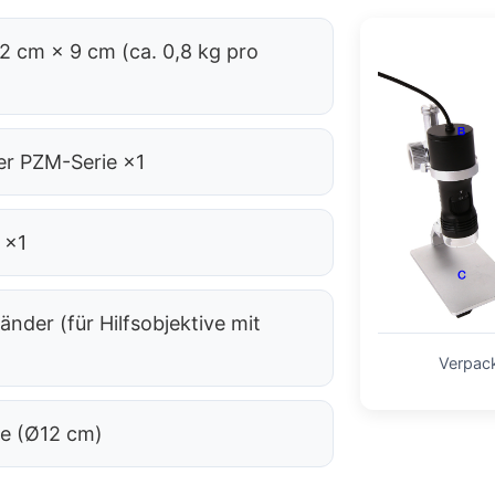
 cm × 9 cm (ca. 0,8 kg pro
r PZM-Serie ×1
 ×1
nder (für Hilfsobjektive mit
Verpac
re (Ø12 cm)