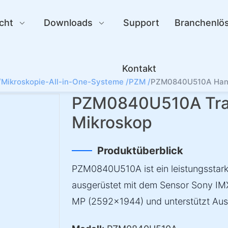
cht
Downloads
Support
Branchenlö
Kontakt
/
Mikroskopie-All-in-One-Systeme /
PZM /
PZM0840U510A Hand
PZM0840U510A Tra
Mikroskop
Produktüberblick
PZM0840U510A ist ein leistungsstar
ausgerüstet mit dem Sensor Sony IMX3
MP (2592×1944) und unterstützt Au