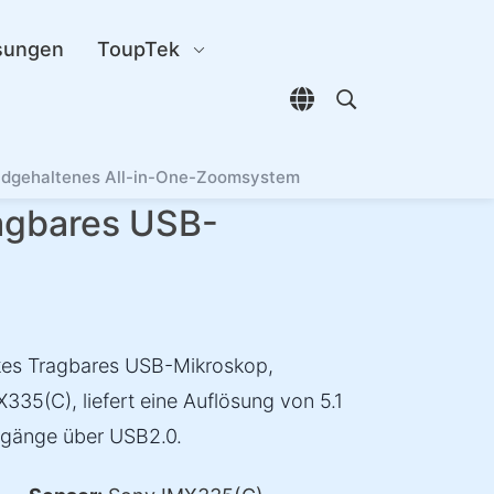
sungen
ToupTek
Sprachauswahl öffn
Open search di
gehaltenes All-in-One-Zoomsystem
gbares USB-
kes Tragbares USB-Mikroskop,
35(C), liefert eine Auflösung von 5.1
sgänge über USB2.0.