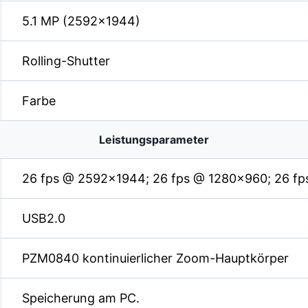
5.1 MP (2592×1944)
Rolling-Shutter
Farbe
Leistungsparameter
26 fps @ 2592×1944; 26 fps @ 1280×960; 26 f
USB2.0
PZM0840 kontinuierlicher Zoom-Hauptkörper
Speicherung am PC.