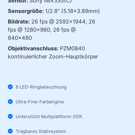
Sensor:
Sony IMX335(C)
Sensorgröße:
1/2.8" (5.18×3.89mm)
Bildrate:
26 fps @ 2592×1944; 26
fps @ 1280×960; 26 fps @
640×480
Objektivanschluss:
PZM0840
kontinuierlicher Zoom-Hauptkörper
8 LED-Ringbeleuchtung
Ultra-Fine-Farbengine
Unterstützt Multiplattform-SDK.
Tragbares Stativsystem