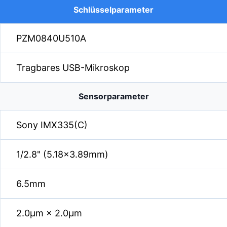
Schlüsselparameter
PZM0840U510A
Tragbares USB-Mikroskop
Sensorparameter
Sony IMX335(C)
1/2.8" (5.18×3.89mm)
6.5mm
2.0µm × 2.0µm