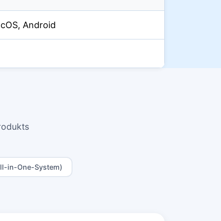
acOS, Android
rodukts
l-in-One-System)