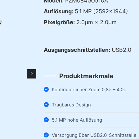
Modell:
PZM0840U510A
Auflösung:
5.1 MP (2592×1944)
Pixelgröße:
2.0µm × 2.0µm
Ausgangsschnittstellen:
USB2.0
Produktmerkmale
Kontinuierlicher Zoom 0,8× – 4,0×
Tragbares Design
5,1 MP hohe Auflösung
Versorgung über USB2.0-Schnittstelle