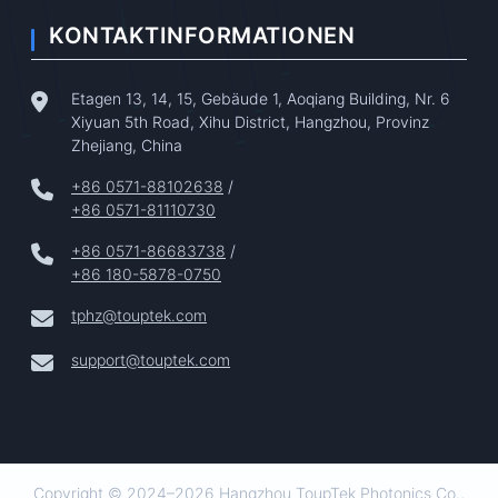
KONTAKTINFORMATIONEN
Etagen 13, 14, 15, Gebäude 1, Aoqiang Building, Nr. 6
Xiyuan 5th Road, Xihu District, Hangzhou, Provinz
Zhejiang, China
+86 0571-88102638
/
+86 0571-81110730
+86 0571-86683738
/
+86 180-5878-0750
tphz@touptek.com
support@touptek.com
Copyright © 2024–2026 Hangzhou ToupTek Photonics Co.,