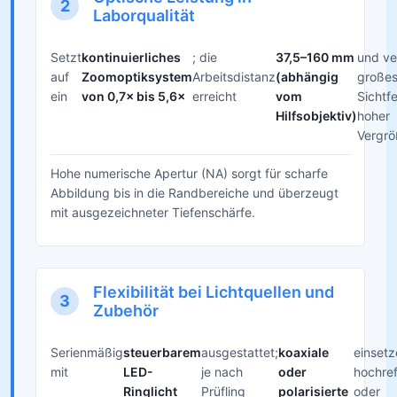
2
Laborqualität
Setzt
kontinuierliches
; die
37,5–160 mm
und ve
auf
Zoomoptiksystem
Arbeitsdistanz
(abhängig
große
ein
von 0,7× bis 5,6×
erreicht
vom
Sichtfe
Hilfsobjektiv)
hoher
Vergrö
Hohe numerische Apertur (NA) sorgt für scharfe
Abbildung bis in die Randbereiche und überzeugt
mit ausgezeichneter Tiefenschärfe.
Flexibilität bei Lichtquellen und
3
Zubehör
Serienmäßig
steuerbarem
ausgestattet;
koaxiale
einsetz
mit
LED-
je nach
oder
hochref
Ringlicht
Prüfling
polarisierte
oder