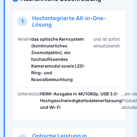
Hochintegrierte All-in-One-
1
Lösung
Vereint
das optische Kernsystem
und ist sofort
(kontinuierliches
einsatzbereit.
Zoomobjektiv), ein
hochauflösendes
Kameramodul sowie LED-
Ring- und
Koaxialbeleuchtung
Unterstützt
HDMI-Ausgabe in 4K/1080p, USB 3.0-
, um vi
Hochgeschwindigkeitsdatenerfassung
Produk
und Wi-Fi
abzude
Optische Leistung in