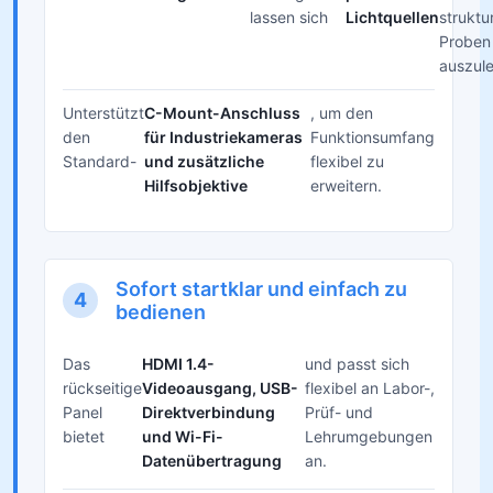
lassen sich
Lichtquellen
struktu
Proben
auszul
Unterstützt
C-Mount-Anschluss
, um den
den
für Industriekameras
Funktionsumfang
Standard-
und zusätzliche
flexibel zu
Hilfsobjektive
erweitern.
Sofort startklar und einfach zu
4
bedienen
Das
HDMI 1.4-
und passt sich
rückseitige
Videoausgang, USB-
flexibel an Labor-,
Panel
Direktverbindung
Prüf- und
bietet
und Wi-Fi-
Lehrumgebungen
Datenübertragung
an.