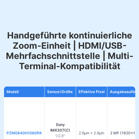
Handgeführte kontinuierliche
Zoom-Einheit | HDMI/USB-
Mehrfachschnittstelle | Multi-
Terminal-Kompatibilität
Modell
Sensor/Größe
Effektive Pixel
Ausgabeauflös
Sony
IMX307(C)
PZM0840H1080PA
2.9µm × 2.9µm
2 MP (1920×10
1/2.8"