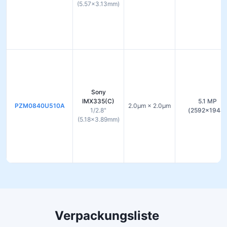
(5.57×3.13mm)
Sony
IMX335(C)
5.1 MP
PZM0840U510A
2.0µm × 2.0µm
1/2.8"
(2592×1944)
(5.18×3.89mm)
Verpackungsliste