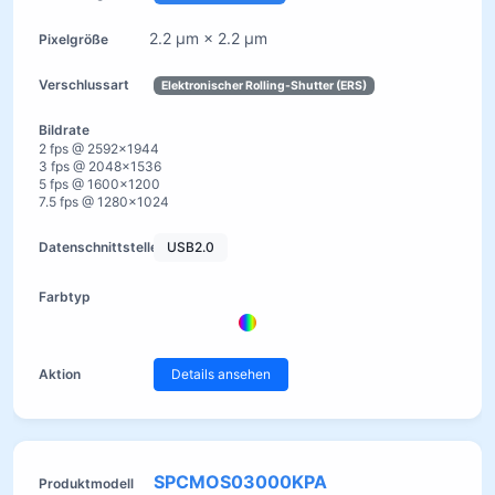
2.2 µm × 2.2 µm
Elektronischer Rolling-Shutter (ERS)
2 fps @ 2592×1944
3 fps @ 2048×1536
5 fps @ 1600×1200
7.5 fps @ 1280×1024
USB2.0
Details ansehen
SPCMOS03000KPA