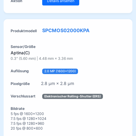
Details ansehen
SPCMOS02000KPA
Aptina(C)
0.3" (5.60 mm) | 4.48 mm × 3.36 mm
2.0 MP (1600×1200)
2.8 µm × 2.8 µm
Elektronischer Rolling-Shutter (ERS)
5 fps @ 1600×1200
7.5 fps @ 1280×1024
7.5 fps @ 1280×960
20 fps @ 800×600