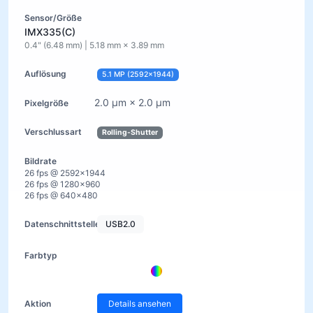
IMX335(C)
0.4" (6.48 mm) | 5.18 mm × 3.89 mm
5.1 MP (2592×1944)
2.0 µm × 2.0 µm
Rolling-Shutter
26 fps @ 2592×1944
26 fps @ 1280×960
26 fps @ 640×480
USB2.0
Details ansehen