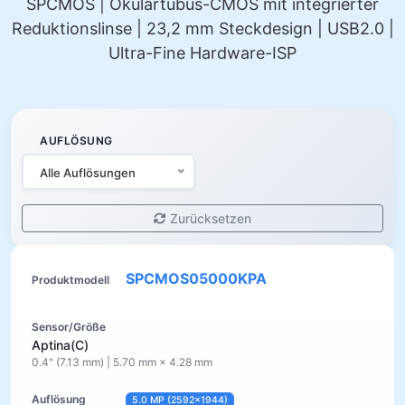
SPCMOS | Okulartubus-CMOS mit integrierter
Reduktionslinse | 23,2 mm Steckdesign | USB2.0 |
Ultra-Fine Hardware-ISP
AUFLÖSUNG
Alle Auflösungen
Zurücksetzen
SPCMOS05000KPA
Aptina(C)
0.4" (7.13 mm) | 5.70 mm × 4.28 mm
5.0 MP (2592×1944)