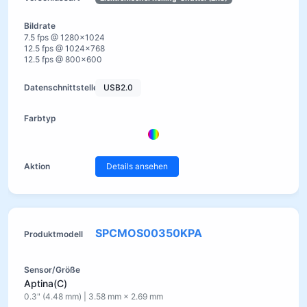
7.5 fps @ 1280×1024
12.5 fps @ 1024×768
12.5 fps @ 800×600
USB2.0
Details ansehen
SPCMOS00350KPA
Aptina(C)
0.3" (4.48 mm) | 3.58 mm × 2.69 mm