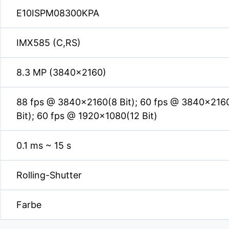
E10ISPM08300KPA
IMX585 (C,RS)
8.3 MP (3840×2160)
88 fps @ 3840×2160(8 Bit); 60 fps @ 3840×2160
Bit); 60 fps @ 1920×1080(12 Bit)
0.1 ms ~ 15 s
Rolling-Shutter
Farbe