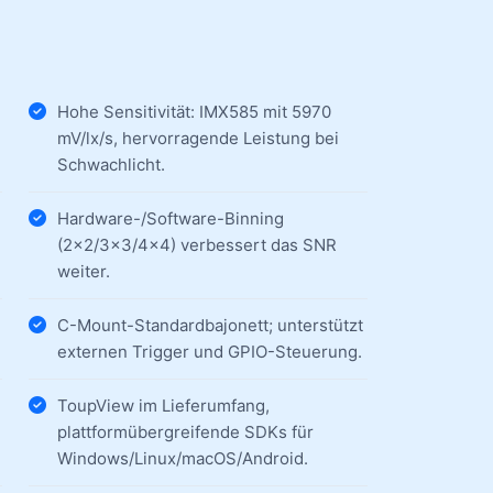
Hohe Sensitivität: IMX585 mit 5970
mV/lx/s, hervorragende Leistung bei
Schwachlicht.
Hardware-/Software-Binning
(2×2/3×3/4×4) verbessert das SNR
weiter.
C-Mount-Standardbajonett; unterstützt
externen Trigger und GPIO-Steuerung.
ToupView im Lieferumfang,
plattformübergreifende SDKs für
Windows/Linux/macOS/Android.