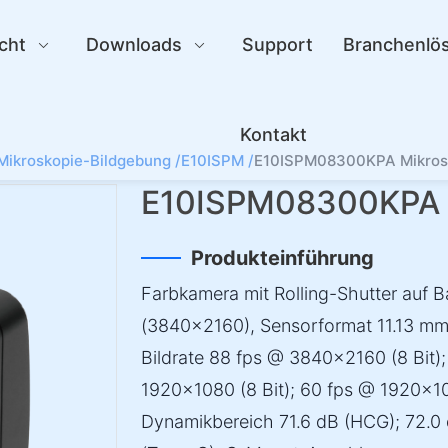
cht
Downloads
Support
Branchenlö
Kontakt
Mikroskopie-Bildgebung /
E10ISPM /
E10ISPM08300KPA Mikro
E10ISPM08300KPA 
Produkteinführung
Farbkamera mit Rolling-Shutter auf B
(3840×2160), Sensorformat 11.13 mm
Bildrate 88 fps @ 3840×2160 (8 Bit)
1920×1080 (8 Bit); 60 fps @ 1920×1080 
Dynamikbereich 71.6 dB (HCG); 72.0 