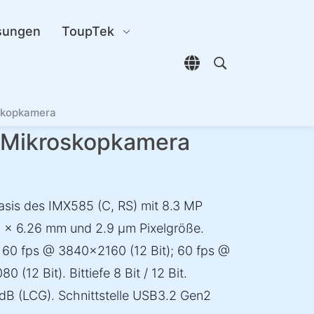
sungen
ToupTek
Sprachauswahl öffn
Open search di
skopkamera
Mikroskopkamera
asis des IMX585 (C, RS) mit 8.3 MP
 × 6.26 mm und 2.9 µm Pixelgröße.
; 60 fps @ 3840×2160 (12 Bit); 60 fps @
(12 Bit). Bittiefe 8 Bit / 12 Bit.
dB (LCG). Schnittstelle USB3.2 Gen2