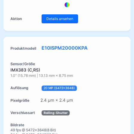
Details ansehen
E10ISPM20000KPA
IMX383 (C,RS)
1.0" (15.78 mm) | 13.13 mm × 8.75 mm
20 MP (5472×3648)
2.4 µm × 2.4 µm
Rolling-Shutter
49 fps @ 5472×3648(8 Bit)