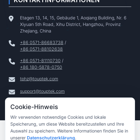
Etagen 13, 14, 15, Gebäude 1, Aoqiang Building, Nr. 6
Xiyuan 5th Road, Xihu District, Hangzhou, Provinz
Zhejiang, China
+86 0571-86683738
/
+86 0571-88102638
+86 0571-81110730
/
+86 180-5878-0750
tphz@touptek.com
support@touptek.com
Cookie-Hinweis
Wir verwenden notwendige Cookies und lokale
Speicherung, um diese Website bereitzustellen und Ihre
Copyright © 2024–2026 Hangzhou ToupTek Photonics Co.,
Auswahl zu speichern. Weitere Informationen finden Sie in
Ltd. Alle Rechte Vorbehalten |
unserer
Datenschutzerklärung
.