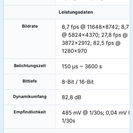
Leistungsdaten
Bildrate
8,7 fps @ 11648×8742; 8,7 
@ 5824×4370; 27,8 fps @
3872×2912; 82,5 fps @
1280×970
Belichtungszeit
150 µs ~ 3600 s
Bittiefe
8-Bit / 16-Bit
Dynamikumfang
82,8 dB
Empfindlichkeit
485 mV @ 1/30s; 0,04 mV 
1/30s