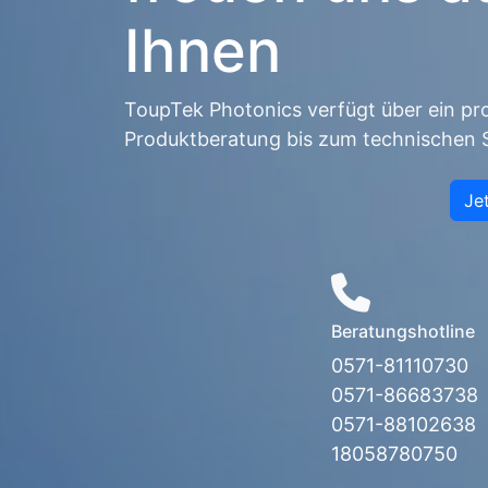
Ihnen
ToupTek Photonics verfügt über ein p
Produktberatung bis zum technischen 
Je
Beratungshotline
0571-81110730
0571-86683738
0571-88102638
18058780750