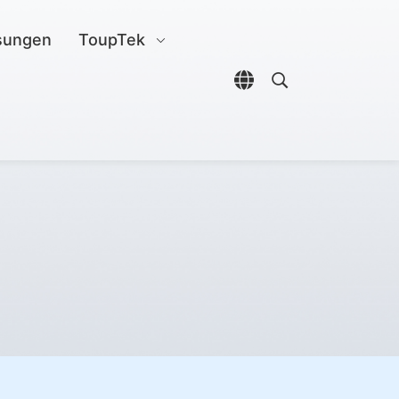
sungen
ToupTek
Sprachauswahl öffn
Open search di