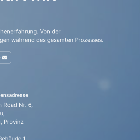
chenerfahrung. Von der
ungen während des gesamten Prozesses.
e
ensadresse
h Road Nr. 6,
u,
 Provinz
ebäude 1,