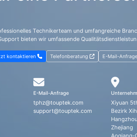
rofessionelles Technikerteam und umfangreiche Bran
Support bieten wir umfassende Qualitätsdienstleist
tzt kontaktieren
Telefonberatung
E-Mail-Anfrag
E-Mail-Anfrage
Unternehm
tphz@touptek.com
Xiyuan 5t
support@touptek.com
Bezirk Xih
Hangzhou,
Zhejiang
Aoqiang-G