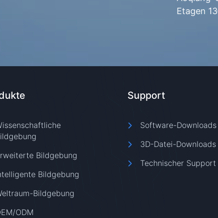
Etagen 13
dukte
Support
issenschaftliche
Software-Downloads
ildgebung
3D-Datei-Downloads
rweiterte Bildgebung
Technischer Support
ntelligente Bildgebung
eltraum-Bildgebung
OEM/ODM