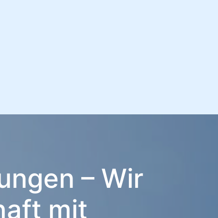
ungen – Wir
aft mit