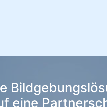
le Bildgebungslös
uf eine Partnersch