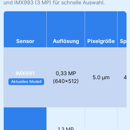
und IMX993 (3 MP) für schnelle Auswahl.
Sensor
Auflösung
Pixelgröße
Spe
IMX991
0,33 MP
5.0 µm
40
(640×512)
Aktuelles Modell
1,3 MP