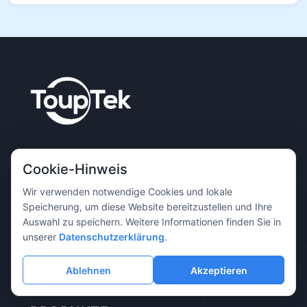
Professioneller Hersteller für Bildgebungsausrüstung,
Cookie-Hinweis
der sich der Bereitstellung hochwertiger
Bildgebungslösungen für die wissenschaftliche
Wir verwenden notwendige Cookies und lokale
Speicherung, um diese Website bereitzustellen und Ihre
Forschung, medizinische Diagnostik, industrielle
Auswahl zu speichern. Weitere Informationen finden Sie in
Inspektion und weitere Anwendungsgebiete widmet.
unserer
Datenschutzerklärung
.
Ablehnen
Akzeptieren