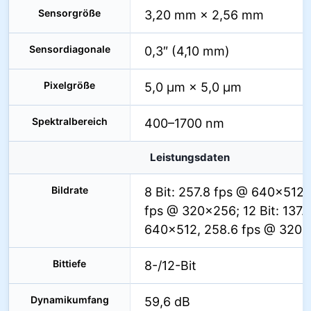
Sensorgröße
3,20 mm × 2,56 mm
Sensordiagonale
0,3″ (4,10 mm)
Pixelgröße
5,0 µm × 5,0 µm
Spektralbereich
400–1700 nm
Leistungsdaten
Bildrate
8 Bit: 257.8 fps @ 640×512,
fps @ 320×256; 12 Bit: 137.1
640×512, 258.6 fps @ 320
Bittiefe
8-/12-Bit
Dynamikumfang
59,6 dB