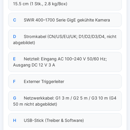
15.5 cm (1 Stk., 2.8 kg/Box)
C
SWIR 400–1700 Serie GigE gekühlte Kamera
D
Stromkabel (CN/US/EU/UK; D1/D2/D3/D4, nicht
abgebildet)
E
Netzteil: Eingang AC 100–240 V 50/60 Hz;
Ausgang DC 12 V 3 A
F
Externer Triggerleiter
G
Netzwerkkabel: G1 3 m / G2 5 m / G3 10 m (G4
50 m nicht abgebildet)
H
USB-Stick (Treiber & Software)