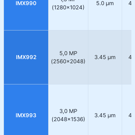
IMX990
5.0 µm
40
(1280×1024)
5,0 MP
IMX992
3.45 µm
40
(2560×2048)
3,0 MP
IMX993
3.45 µm
40
(2048×1536)