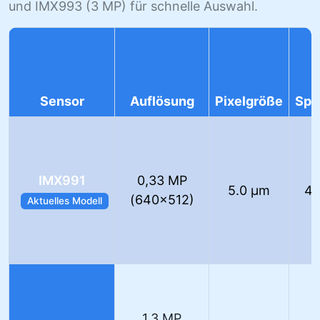
und IMX993 (3 MP) für schnelle Auswahl.
Sensor
Auflösung
Pixelgröße
Spe
IMX991
0,33 MP
5.0 µm
40
(640×512)
Aktuelles Modell
1,3 MP