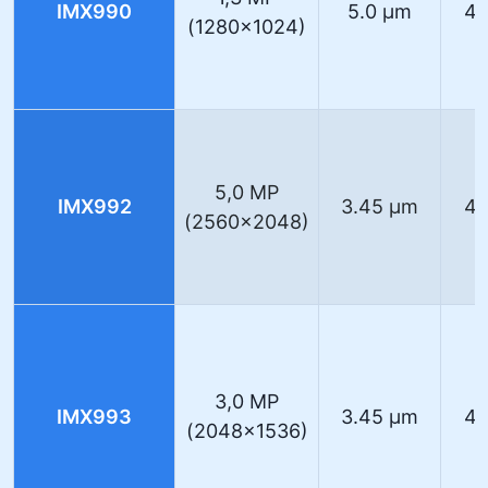
IMX990
5.0 µm
40
(1280×1024)
5,0 MP
IMX992
3.45 µm
40
(2560×2048)
3,0 MP
IMX993
3.45 µm
40
(2048×1536)