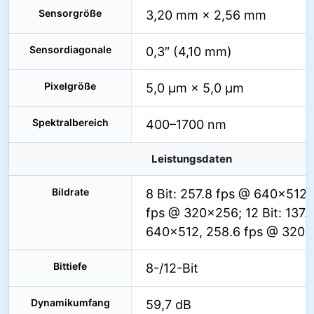
Sensorgröße
3,20 mm × 2,56 mm
Sensordiagonale
0,3″ (4,10 mm)
Pixelgröße
5,0 µm × 5,0 µm
Spektralbereich
400–1700 nm
Leistungsdaten
Bildrate
8 Bit: 257.8 fps @ 640×512,
fps @ 320×256; 12 Bit: 137.1
640×512, 258.6 fps @ 320
Bittiefe
8-/12-Bit
Dynamikumfang
59,7 dB