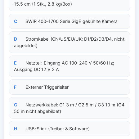
15.5 cm (1 Stk., 2.8 kg/Box)
C
SWIR 400–1700 Serie GigE gekühlte Kamera
D
Stromkabel (CN/US/EU/UK; D1/D2/D3/D4, nicht
abgebildet)
E
Netzteil: Eingang AC 100–240 V 50/60 Hz;
Ausgang DC 12 V 3 A
F
Externer Triggerleiter
G
Netzwerkkabel: G1 3 m / G2 5 m / G3 10 m (G4
50 m nicht abgebildet)
H
USB-Stick (Treiber & Software)