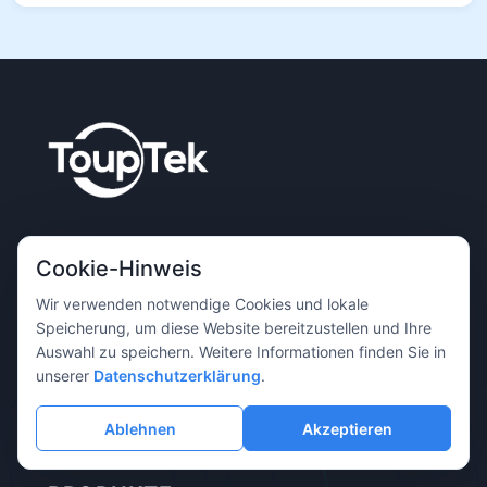
Professioneller Hersteller für Bildgebungsausrüstung,
Cookie-Hinweis
der sich der Bereitstellung hochwertiger
Bildgebungslösungen für die wissenschaftliche
Wir verwenden notwendige Cookies und lokale
Speicherung, um diese Website bereitzustellen und Ihre
Forschung, medizinische Diagnostik, industrielle
Auswahl zu speichern. Weitere Informationen finden Sie in
Inspektion und weitere Anwendungsgebiete widmet.
unserer
Datenschutzerklärung
.
Ablehnen
Akzeptieren