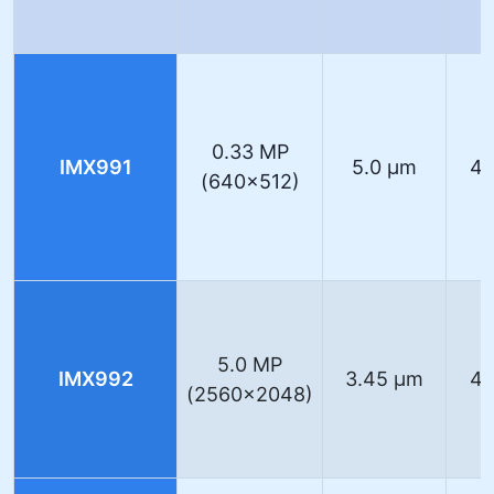
0.33 MP
IMX991
5.0 µm
40
(640×512)
5.0 MP
IMX992
3.45 µm
40
(2560×2048)