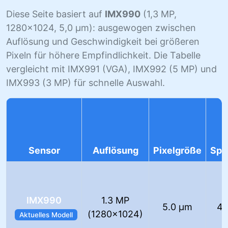
Diese Seite basiert auf
IMX990
(1,3 MP,
1280×1024, 5,0 µm): ausgewogen zwischen
Auflösung und Geschwindigkeit bei größeren
Pixeln für höhere Empfindlichkeit. Die Tabelle
vergleicht mit IMX991 (VGA), IMX992 (5 MP) und
IMX993 (3 MP) für schnelle Auswahl.
Sensor
Auflösung
Pixelgröße
Spe
IMX990
1.3 MP
5.0 µm
40
(1280×1024)
Aktuelles Modell