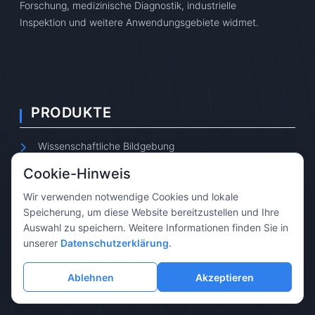
Forschung, medizinische Diagnostik, industrielle
Inspektion und weitere Anwendungsgebiete widmet.
PRODUKTE
Wissenschaftliche Bildgebung
Cookie-Hinweis
Erweiterte Bildgebung
Wir verwenden notwendige Cookies und lokale
Intelligente Bildgebung
Speicherung, um diese Website bereitzustellen und Ihre
Auswahl zu speichern. Weitere Informationen finden Sie in
Weltraum-Bildgebung
unserer
Datenschutzerklärung
.
OEM/ODM
Ablehnen
Akzeptieren