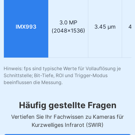
3.0 MP
IMX993
3.45 µm
40
(2048×1536)
Hinweis: fps sind typische Werte für Vollauflösung je
Schnittstelle; Bit-Tiefe, ROI und Trigger-Modus
beeinflussen die Messung.
Häufig gestellte Fragen
Vertiefen Sie Ihr Fachwissen zu Kameras für
Kurzwelliges Infrarot (SWIR)