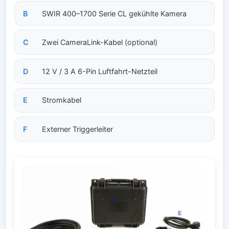
B
SWIR 400–1700 Serie CL gekühlte Kamera
C
Zwei CameraLink-Kabel (optional)
D
12 V / 3 A 6-Pin Luftfahrt-Netzteil
E
Stromkabel
F
Externer Triggerleiter