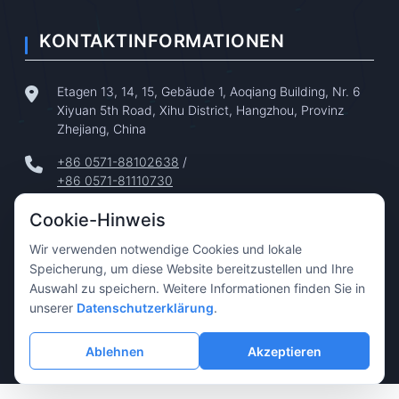
KONTAKTINFORMATIONEN
Etagen 13, 14, 15, Gebäude 1, Aoqiang Building, Nr. 6
Xiyuan 5th Road, Xihu District, Hangzhou, Provinz
Zhejiang, China
+86 0571-88102638
/
+86 0571-81110730
+86 0571-86683738
/
Cookie-Hinweis
+86 180-5878-0750
Wir verwenden notwendige Cookies und lokale
tphz@touptek.com
Speicherung, um diese Website bereitzustellen und Ihre
Auswahl zu speichern. Weitere Informationen finden Sie in
support@touptek.com
unserer
Datenschutzerklärung
.
Ablehnen
Akzeptieren