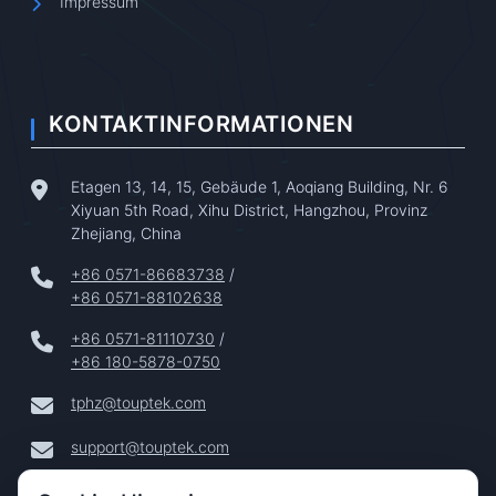
Impressum
KONTAKTINFORMATIONEN
Etagen 13, 14, 15, Gebäude 1, Aoqiang Building, Nr. 6
Xiyuan 5th Road, Xihu District, Hangzhou, Provinz
Zhejiang, China
+86 0571-86683738
/
+86 0571-88102638
+86 0571-81110730
/
+86 180-5878-0750
tphz@touptek.com
support@touptek.com