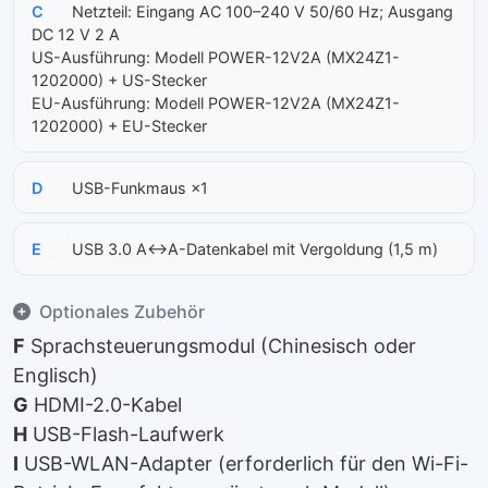
C
Netzteil: Eingang AC 100–240 V 50/60 Hz; Ausgang
DC 12 V 2 A
US-Ausführung: Modell POWER-12V2A (MX24Z1-
1202000) + US-Stecker
EU-Ausführung: Modell POWER-12V2A (MX24Z1-
1202000) + EU-Stecker
D
USB-Funkmaus ×1
E
USB 3.0 A↔A-Datenkabel mit Vergoldung (1,5 m)
Optionales Zubehör
F
Sprachsteuerungsmodul (Chinesisch oder
Englisch)
G
HDMI-2.0-Kabel
H
USB-Flash-Laufwerk
I
USB-WLAN-Adapter (erforderlich für den Wi-Fi-