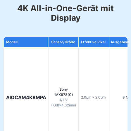
4K All-in-One-Gerät mit
Display
Modell
Sensor/Größe
Effektive Pixel
Ausgabeauf
Sony
IMX678(C)
AIOCAM4K8MPA
2.0µm × 2.0µm
8 M
1/1.8"
(7.68×4.32mm)