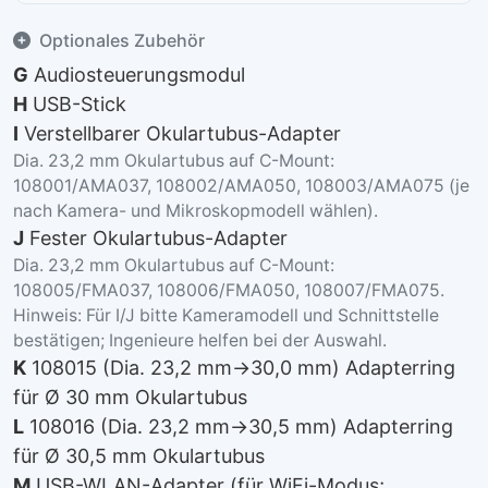
Optionales Zubehör
G
Audiosteuerungsmodul
H
USB-Stick
I
Verstellbarer Okulartubus-Adapter
Dia. 23,2 mm Okulartubus auf C-Mount:
108001/AMA037, 108002/AMA050, 108003/AMA075 (je
nach Kamera- und Mikroskopmodell wählen).
J
Fester Okulartubus-Adapter
Dia. 23,2 mm Okulartubus auf C-Mount:
108005/FMA037, 108006/FMA050, 108007/FMA075.
Hinweis: Für I/J bitte Kameramodell und Schnittstelle
bestätigen; Ingenieure helfen bei der Auswahl.
K
108015 (Dia. 23,2 mm→30,0 mm) Adapterring
für Ø 30 mm Okulartubus
L
108016 (Dia. 23,2 mm→30,5 mm) Adapterring
für Ø 30,5 mm Okulartubus
M
USB-WLAN-Adapter (für WiFi-Modus;