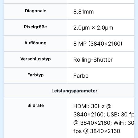
Diagonale
8.81mm
Pixelgröße
2.0µm × 2.0µm
Auflösung
8 MP (3840×2160)
Verschlusstyp
Rolling-Shutter
Farbtyp
Farbe
Leistungsparameter
Bildrate
HDMI: 30Hz @
3840×2160; USB: 30 fps
@ 3840×2160; WiFi: 30
fps @ 3840×2160