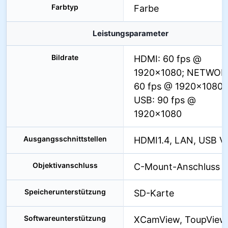
Farbtyp
Farbe
Leistungsparameter
Bildrate
HDMI: 60 fps @
1920×1080; NETWOR
60 fps @ 1920×1080;
USB: 90 fps @
1920×1080
Ausgangsschnittstellen
HDMI1.4, LAN, USB V
Objektivanschluss
C-Mount-Anschluss
Speicherunterstützung
SD-Karte
Softwareunterstützung
XCamView, ToupView