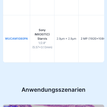
Sony
IMX307(C)
WUCAM1080PA
Starvis
2.9µm × 2.9µm
2 MP (1920×1080)
1/2.8"
(5.57×3.13mm)
Anwendungsszenarien