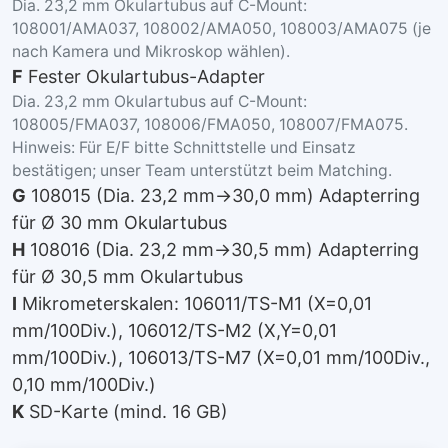
Dia. 23,2 mm Okulartubus auf C-Mount:
108001/AMA037, 108002/AMA050, 108003/AMA075 (je
nach Kamera und Mikroskop wählen).
F
Fester Okulartubus-Adapter
Dia. 23,2 mm Okulartubus auf C-Mount:
108005/FMA037, 108006/FMA050, 108007/FMA075.
Hinweis: Für E/F bitte Schnittstelle und Einsatz
bestätigen; unser Team unterstützt beim Matching.
G
108015 (Dia. 23,2 mm→30,0 mm) Adapterring
für Ø 30 mm Okulartubus
H
108016 (Dia. 23,2 mm→30,5 mm) Adapterring
für Ø 30,5 mm Okulartubus
I
Mikrometerskalen: 106011/TS-M1 (X=0,01
mm/100Div.), 106012/TS-M2 (X,Y=0,01
mm/100Div.), 106013/TS-M7 (X=0,01 mm/100Div.,
0,10 mm/100Div.)
K
SD-Karte (mind. 16 GB)