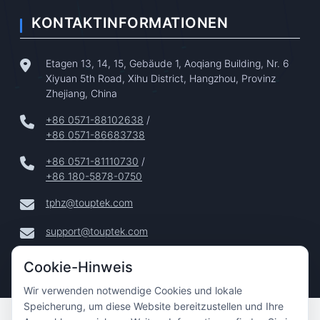
KONTAKTINFORMATIONEN
Etagen 13, 14, 15, Gebäude 1, Aoqiang Building, Nr. 6
Xiyuan 5th Road, Xihu District, Hangzhou, Provinz
Zhejiang, China
+86 0571-88102638
/
+86 0571-86683738
+86 0571-81110730
/
+86 180-5878-0750
tphz@touptek.com
support@touptek.com
Cookie-Hinweis
Wir verwenden notwendige Cookies und lokale
Speicherung, um diese Website bereitzustellen und Ihre
Copyright © 2024–2026 Hangzhou ToupTek Photonics Co.,