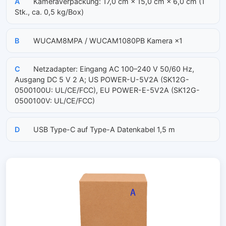
A
Kameraverpackung: 17,0 cm × 15,0 cm × 6,0 cm (1
Stk., ca. 0,5 kg/Box)
B
WUCAM8MPA / WUCAM1080PB Kamera ×1
C
Netzadapter: Eingang AC 100–240 V 50/60 Hz,
Ausgang DC 5 V 2 A; US POWER-U-5V2A (SK12G-
0500100U: UL/CE/FCC), EU POWER-E-5V2A (SK12G-
0500100V: UL/CE/FCC)
D
USB Type-C auf Type-A Datenkabel 1,5 m