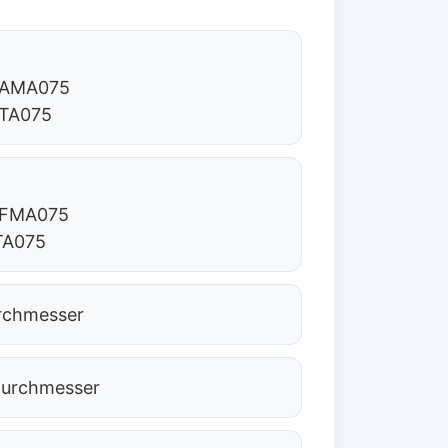
3/AMA075
ATA075
7/FMA075
FTA075
urchmesser
 Durchmesser