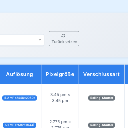
G
Zurücksetzen
Auflösung
Pixelgröße
Verschlussart
3.45 µm ×
5.2 MP (2448×2050)
Rolling-Shutter
3.45 µm
2.775 µm ×
5.1 MP (2592×1944)
Rolling-Shutter
2.775 µm