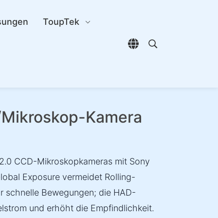
sungen
ToupTek
Sprachauswahl öffn
Open search di
/Mikroskop-Kamera
2.0 CCD-Mikroskopkameras mit Sony
obal Exposure vermeidet Rolling-
für schnelle Bewegungen; die HAD-
lstrom und erhöht die Empfindlichkeit.