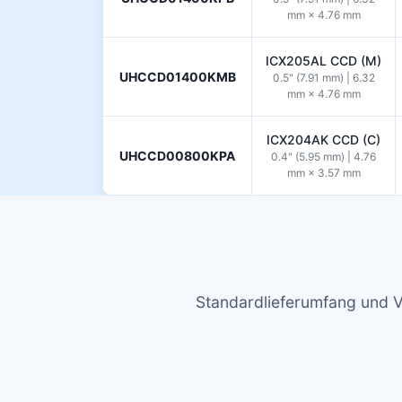
mm × 4.76 mm
ICX205AL CCD (M)
UHCCD01400KMB
0.5" (7.91 mm) | 6.32
mm × 4.76 mm
ICX204AK CCD (C)
UHCCD00800KPA
0.4" (5.95 mm) | 4.76
mm × 3.57 mm
Standardlieferumfang und 