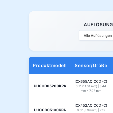
AUFLÖSUN
Alle Auflösungen
Produktmodell
Sensor/Größe
ICX655AQ CCD (C)
UHCCD05200KPA
0.7" (11.01 mm) | 8.44
mm × 7.07 mm
ICX452AQ CCD (C)
UHCCD05100KPA
0.6" (8.99 mm) | 7.19