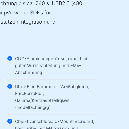
ichtung bis ca. 240 s. USB2.0 (480
 ToupView und SDKs für
tützen Integration und
CNC-Aluminiumgehäuse, robust mit
guter Wärmeableitung und EMV-
Abschirmung
Ultra-Fine Farbmotor: Weißabgleich,
Farbkorrektur,
Gamma/Kontrast/Helligkeit
(modellabhängig)
Objektivanschluss: C-Mount-Standard,
kompatibel mit Mikroskop- und