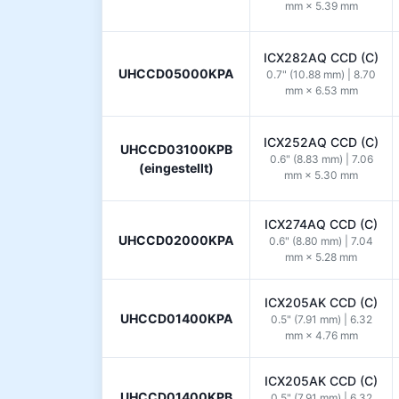
mm × 5.39 mm
ICX282AQ CCD (C)
UHCCD05000KPA
0.7" (10.88 mm) | 8.70
mm × 6.53 mm
ICX252AQ CCD (C)
UHCCD03100KPB
0.6" (8.83 mm) | 7.06
(eingestellt)
mm × 5.30 mm
ICX274AQ CCD (C)
UHCCD02000KPA
0.6" (8.80 mm) | 7.04
mm × 5.28 mm
ICX205AK CCD (C)
UHCCD01400KPA
0.5" (7.91 mm) | 6.32
mm × 4.76 mm
ICX205AK CCD (C)
UHCCD01400KPB
0.5" (7.91 mm) | 6.32