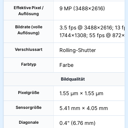
Effektive Pixel /
9 MP (3488×2616)
Auflösung
Bildrate (volle
3.5 fps @ 3488×2616; 13 fp
Auflösung)
1744×1308; 55 fps @ 872×
Verschlussart
Rolling-Shutter
Farbtyp
Farbe
Bildqualität
Pixelgröße
1.55 µm × 1.55 µm
Sensorgröße
5.41 mm × 4.05 mm
Diagonale
0.4" (6.76 mm)