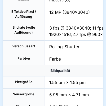
Effektive Pixel /
12 MP (3840×3040)
Auflösung
Bildrate (volle
3 fps @ 3840×3040; 11 fps
Auflösung)
1920×1516; 47 fps @ 960×7
Verschlussart
Rolling-Shutter
Farbtyp
Farbe
Bildqualität
Pixelgröße
1.55 µm × 1.55 µm
Sensorgröße
5.95 mm × 4.71 mm