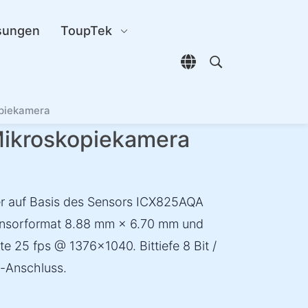
sungen
ToupTek
Sprachauswahl öffn
Open search di
piekamera
kroskopiekamera
r auf Basis des Sensors ICX825AQA
ensorformat 8.88 mm × 6.70 mm und
e 25 fps @ 1376×1040. Bittiefe 8 Bit /
t-Anschluss.