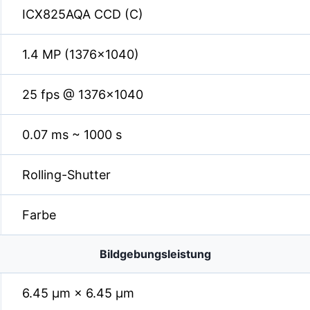
ICX825AQA CCD (C)
1.4 MP (1376×1040)
25 fps @ 1376×1040
0.07 ms ~ 1000 s
Rolling-Shutter
Farbe
Bildgebungsleistung
6.45 µm × 6.45 µm