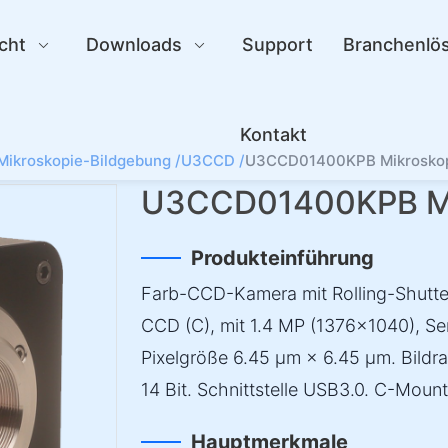
cht
Downloads
Support
Branchenlö
Kontakt
Mikroskopie-Bildgebung /
U3CCD /
U3CCD01400KPB Mikrosko
U3CCD01400KPB Mi
Produkteinführung
Farb-CCD-Kamera mit Rolling-Shutte
CCD (C), mit 1.4 MP (1376×1040), S
Pixelgröße 6.45 µm × 6.45 µm. Bildrat
14 Bit. Schnittstelle USB3.0. C-Moun
Hauptmerkmale