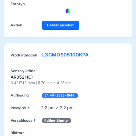
Details ansehen
L3CMOS05100KPA
AR0521(C)
0.4" (7.13 mm) | 5.70 mm × 4.28 mm
5.1 MP (2592×1944)
2.2 µm × 2.2 µm
Rolling-Shutter