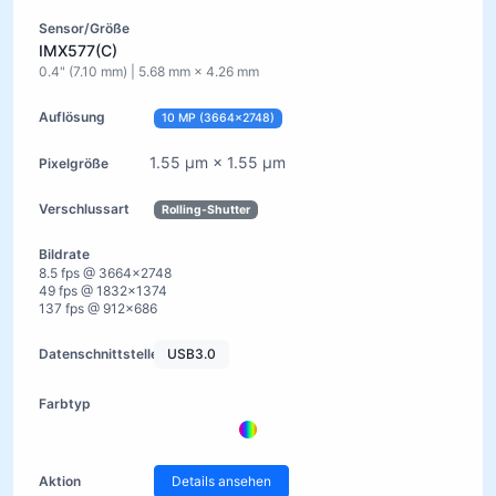
IMX577(C)
0.4" (7.10 mm) | 5.68 mm × 4.26 mm
10 MP (3664×2748)
1.55 µm × 1.55 µm
Rolling-Shutter
8.5 fps @ 3664×2748
49 fps @ 1832×1374
137 fps @ 912×686
USB3.0
Details ansehen