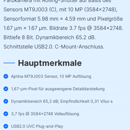
Farbkamera mit Rolling-Shutter auf Basis des
Sensors MT9J003 (C), mit 10 MP (3584×2748),
Sensorformat 5.98 mm × 4.59 mm und Pixelgröße
1.67 µm × 1.67 µm. Bildrate 3.7 fps @ 3584×2748.
Bittiefe 8 Bit. Dynamikbereich 65.2 dB.
Schnittstelle USB2.0. C-Mount-Anschluss.
Hauptmerkmale
Aptina MT9J003 Sensor, 10 MP Auflösung
1,67-µm-Pixel für ausgewogene Detaildarstellung
Dynamikbereich 65,2 dB; Empfindlichkeit 0,31 V/lux·s
3,7 fps @ 3584×2748 Vollauflösung
USB2.0 UVC Plug-and-Play