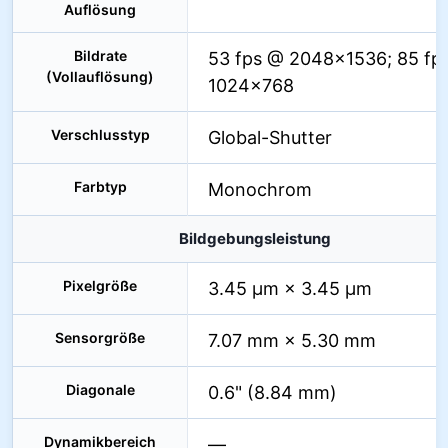
Auflösung
Bildrate
53 fps @ 2048×1536; 85 fp
(Vollauflösung)
1024×768
Verschlusstyp
Global-Shutter
Farbtyp
Monochrom
Bildgebungsleistung
Pixelgröße
3.45 µm × 3.45 µm
Sensorgröße
7.07 mm × 5.30 mm
Diagonale
0.6" (8.84 mm)
Dynamikbereich
—