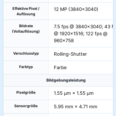
Effektive Pixel /
12 MP (3840×3040)
Auflösung
Bildrate
7.5 fps @ 3840×3040; 43 f
(Vollauflösung)
@ 1920×1516; 122 fps @
960×758
Verschlusstyp
Rolling-Shutter
Farbtyp
Farbe
Bildgebungsleistung
Pixelgröße
1.55 µm × 1.55 µm
Sensorgröße
5.95 mm × 4.71 mm