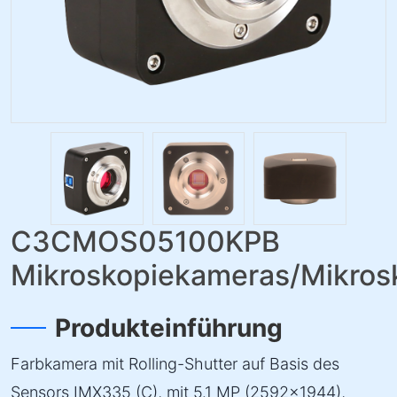
C3CMOS05100KPB
Mikroskopiekameras/Mikro
Produkteinführung
Farbkamera mit Rolling-Shutter auf Basis des
Sensors IMX335 (C), mit 5.1 MP (2592×1944),