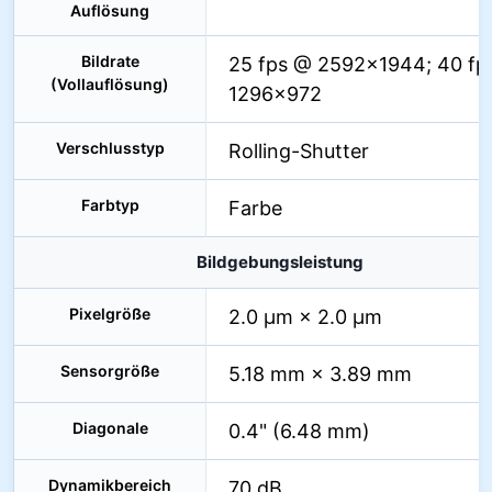
Auflösung
Bildrate
25 fps @ 2592×1944; 40 fp
(Vollauflösung)
1296×972
Verschlusstyp
Rolling-Shutter
Farbtyp
Farbe
Bildgebungsleistung
Pixelgröße
2.0 µm × 2.0 µm
Sensorgröße
5.18 mm × 3.89 mm
Diagonale
0.4" (6.48 mm)
Dynamikbereich
70 dB