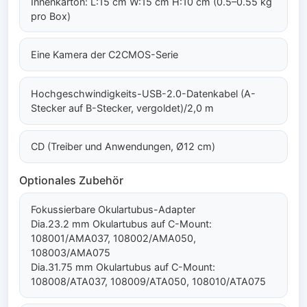
Innenkarton: L:15 cm W:15 cm H:10 cm (0.5–0.55 kg
pro Box)
Eine Kamera der C2CMOS-Serie
Hochgeschwindigkeits-USB-2.0-Datenkabel (A-
Stecker auf B-Stecker, vergoldet)/2,0 m
CD (Treiber und Anwendungen, Ø12 cm)
Optionales Zubehör
Fokussierbare Okulartubus-Adapter
Dia.23.2 mm Okulartubus auf C-Mount:
108001/AMA037, 108002/AMA050,
108003/AMA075
Dia.31.75 mm Okulartubus auf C-Mount:
108008/ATA037, 108009/ATA050, 108010/ATA075