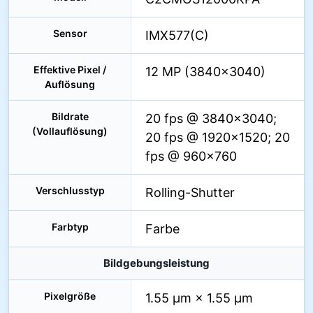
Sensor
IMX577(C)
Effektive Pixel /
12 MP (3840×3040)
Auflösung
Bildrate
20 fps @ 3840×3040;
(Vollauflösung)
20 fps @ 1920×1520; 20
fps @ 960×760
Verschlusstyp
Rolling-Shutter
Farbtyp
Farbe
Bildgebungsleistung
Pixelgröße
1.55 µm × 1.55 µm