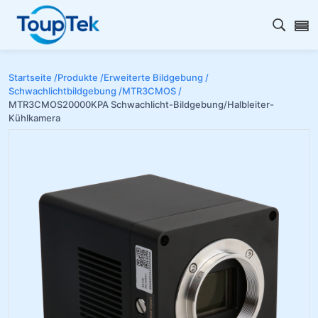
Open s
Startseite /
Produkte /
Erweiterte Bildgebung /
Schwachlichtbildgebung /
MTR3CMOS /
MTR3CMOS20000KPA Schwachlicht-Bildgebung/Halbleiter-
Kühlkamera