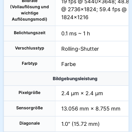
Bildrate
19 fps @ 5440×3648; 48.8 
(Vollauflösung und
@ 2736×1824; 59.4 fps @
wichtige
1824×1216
Auflösungsmodi)
Belichtungszeit
0.1 ms ~ 1 h
Verschlusstyp
Rolling-Shutter
Farbtyp
Farbe
Bildgebungsleistung
Pixelgröße
2.4 µm × 2.4 µm
Sensorgröße
13.056 mm × 8.755 mm
Diagonale
1.0" (15.72 mm)