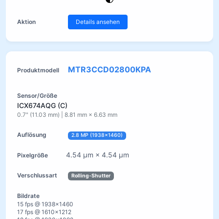
Details ansehen
MTR3CCD02800KPA
ICX674AQG (C)
0.7" (11.03 mm) | 8.81 mm × 6.63 mm
2.8 MP (1938×1460)
4.54 µm × 4.54 µm
Rolling-Shutter
15 fps @ 1938×1460
17 fps @ 1610×1212