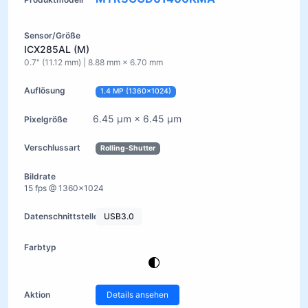
ICX285AL (M)
0.7" (11.12 mm) | 8.88 mm × 6.70 mm
1.4 MP (1360×1024)
6.45 µm × 6.45 µm
Rolling-Shutter
15 fps @ 1360×1024
USB3.0
Details ansehen