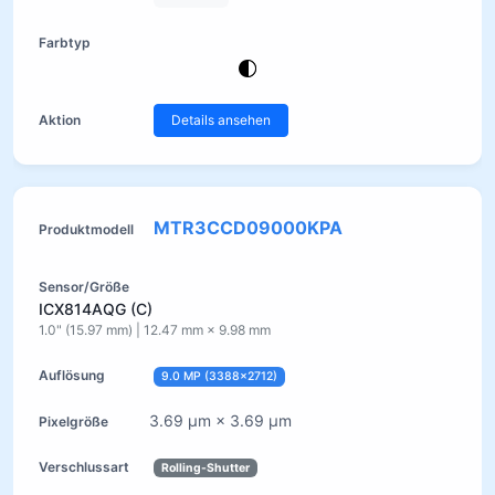
Details ansehen
MTR3CCD09000KPA
ICX814AQG (C)
1.0" (15.97 mm) | 12.47 mm × 9.98 mm
9.0 MP (3388×2712)
3.69 µm × 3.69 µm
Rolling-Shutter