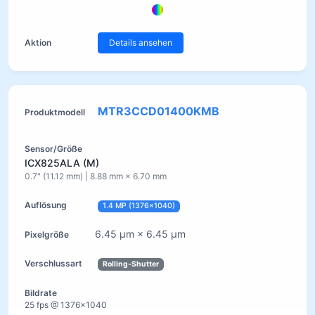
Details ansehen
MTR3CCD01400KMB
ICX825ALA (M)
0.7" (11.12 mm) | 8.88 mm × 6.70 mm
1.4 MP (1376×1040)
6.45 µm × 6.45 µm
Rolling-Shutter
25 fps @ 1376×1040