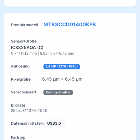
MTR3CCD01400KPB
ICX825AQA (C)
0.7" (11.12 mm) | 8.88 mm × 6.70 mm
1.4 MP (1376×1040)
6.45 µm × 6.45 µm
Rolling-Shutter
25 fps @ 1376×1040
USB3.0