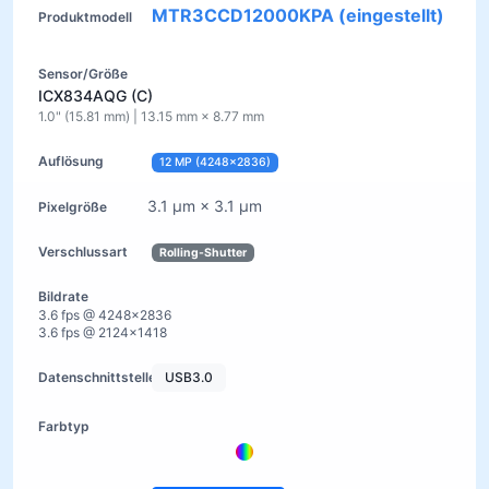
MTR3CCD12000KPA (eingestellt)
ICX834AQG (C)
1.0" (15.81 mm) | 13.15 mm × 8.77 mm
12 MP (4248×2836)
3.1 µm × 3.1 µm
Rolling-Shutter
3.6 fps @ 4248×2836
3.6 fps @ 2124×1418
USB3.0