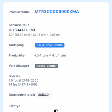
MTR3CCD06000KMA
ICX694ALG (M)
1.0" (15.99 mm) | 12.48 mm × 9.99 mm
6.0 MP (2748×2200)
4.54 µm × 4.54 µm
Rolling-Shutter
7.5 fps @ 2748×2200
14 fps @ 2748×1092
USB3.0