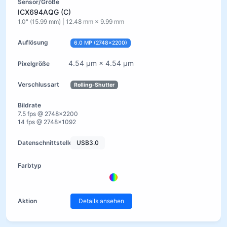
ICX694AQG (C)
1.0" (15.99 mm) | 12.48 mm × 9.99 mm
6.0 MP (2748×2200)
4.54 µm × 4.54 µm
Rolling-Shutter
7.5 fps @ 2748×2200
14 fps @ 2748×1092
USB3.0
Details ansehen