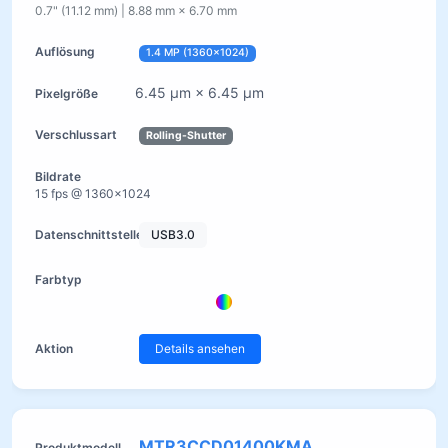
0.7" (11.12 mm) | 8.88 mm × 6.70 mm
1.4 MP (1360×1024)
6.45 µm × 6.45 µm
Rolling-Shutter
15 fps @ 1360×1024
USB3.0
Details ansehen
MTR3CCD01400KMA