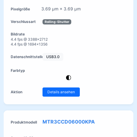
3.69 µm × 3.69 µm
Rolling-Shutter
4.4 fps @ 3388×2712
4.4 fps @ 1694×1356
USB3.0
Details ansehen
MTR3CCD06000KPA