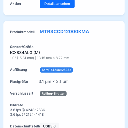
Details ansehen
MTR3CCD12000KMA
ICX834ALG (M)
1.0" (15.81 mm) | 13.15 mm × 8.77 mm
12 MP (4248×2836)
3.1 µm × 3.1 µm
Rolling-Shutter
3.6 fps @ 4248×2836
3.6 fps @ 2124×1418
USB3.0