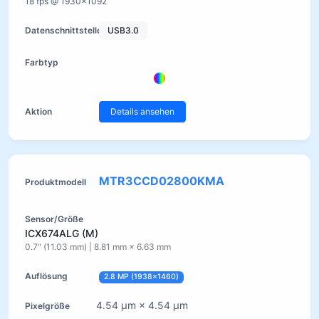
18 fps @ 1930×1092
USB3.0
Details ansehen
MTR3CCD02800KMA
ICX674ALG (M)
0.7" (11.03 mm) | 8.81 mm × 6.63 mm
2.8 MP (1938×1460)
4.54 µm × 4.54 µm