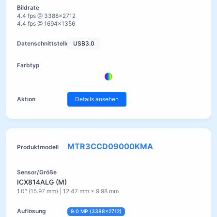
4.4 fps @ 3388×2712
4.4 fps @ 1694×1356
USB3.0
Details ansehen
MTR3CCD09000KMA
ICX814ALG (M)
1.0" (15.97 mm) | 12.47 mm × 9.98 mm
9.0 MP (3388×2712)