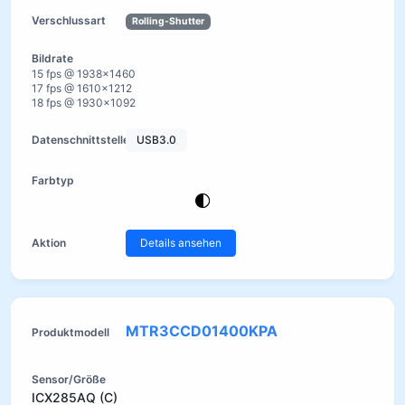
Rolling-Shutter
15 fps @ 1938×1460
17 fps @ 1610×1212
18 fps @ 1930×1092
USB3.0
Details ansehen
MTR3CCD01400KPA
ICX285AQ (C)