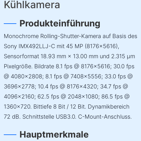
Kühlkamera
Produkteinführung
Monochrome Rolling-Shutter-Kamera auf Basis des
Sony IMX492LLJ-C mit 45 MP (8176×5616),
Sensorformat 18.93 mm × 13.00 mm und 2.315 µm
Pixelgröße. Bildrate 8.1 fps @ 8176×5616; 30.0 fps
@ 4080×2808; 8.1 fps @ 7408×5556; 33.0 fps @
3696×2778; 10.4 fps @ 8176×4320; 34.7 fps @
4096×2160; 62.5 fps @ 2048×1080; 86.5 fps @
1360×720. Bittiefe 8 Bit / 12 Bit. Dynamikbereich
72 dB. Schnittstelle USB3.0. C-Mount-Anschluss.
Hauptmerkmale