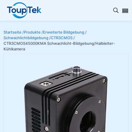
Open s
Startseite /
Produkte /
Erweiterte Bildgebung /
Schwachlichtbildgebung /
CTR3CMOS /
CTR3CMOS45000KMA Schwachlicht-Bildgebung/Halbleiter-
Kühlkamera