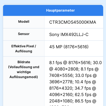
Hauptparameter
Modell
CTR3CMOS45000KMA
Sensor
Sony IMX492LLJ-C
Effektive Pixel /
45 MP (8176×5616)
Auflösung
Bildrate
8.1 fps @ 8176×5616; 30.0 f
(Vollauflösung und
@ 4080×2808; 8.1 fps @
wichtige
7408×5556; 33.0 fps @
Auflösungsmodi)
3696×2778; 10.4 fps @
8176×4320; 34.7 fps @
4096×2160; 62.5 fps @
2048×1080; 86.5 fps @