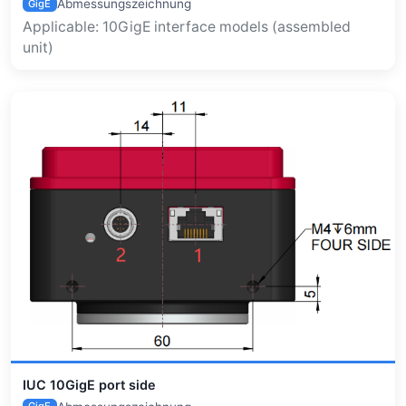
Abmessungszeichnung
GigE
Applicable: 10GigE interface models (assembled
unit)
IUC 10GigE port side