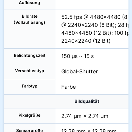
Auflösung
Bildrate
52.5 fps @ 4480×4480 (8 Bi
(Vollauflösung)
@ 2240×2240 (8 Bit); 28 f
4480×4480 (12 Bit); 100 fp
2240×2240 (12 Bit)
Belichtungszeit
150 µs ~ 15 s
Verschlusstyp
Global-Shutter
Farbtyp
Farbe
Bildqualität
Pixelgröße
2.74 µm × 2.74 µm
Sensorgröße
12.28 mm × 12.28 mm