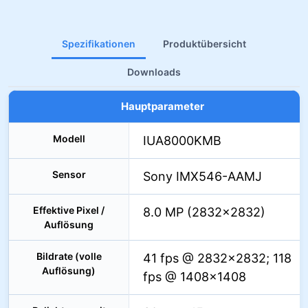
Spezifikationen
Produktübersicht
Downloads
Hauptparameter
Modell
IUA8000KMB
Sensor
Sony IMX546-AAMJ
Effektive Pixel /
8.0 MP (2832×2832)
Auflösung
Bildrate (volle
41 fps @ 2832×2832; 118
Auflösung)
fps @ 1408×1408