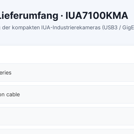
Lieferumfang · IUA7100KMA
g der kompakten IUA-Industrierekameras (USB3 / GigE
eries
on cable