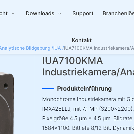
cht
Downloads
Support
Branchenlö
Kontakt
Analytische Bildgebung /
IUA /
IUA7100KMA Industriekamera/A
IUA7100KMA
Industriekamera/An
Produkteinführung
Monochrome Industriekamera mit Glo
IMX428LLJ, mit 7.1 MP (3200×2200)
Pixelgröße 4.5 µm × 4.5 µm. Bildrat
1584×1100. Bittiefe 8/12 Bit. Dynamik