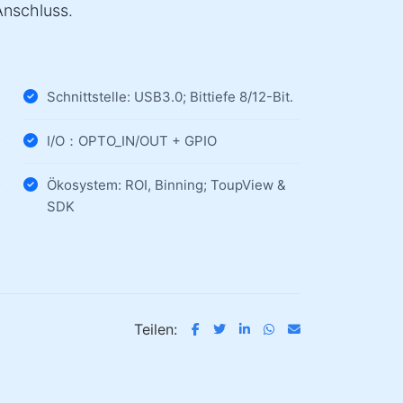
nschluss.
Schnittstelle: USB3.0; Bittiefe 8/12-Bit.
I/O：OPTO_IN/OUT + GPIO
Ökosystem: ROI, Binning; ToupView &
SDK
Teilen: