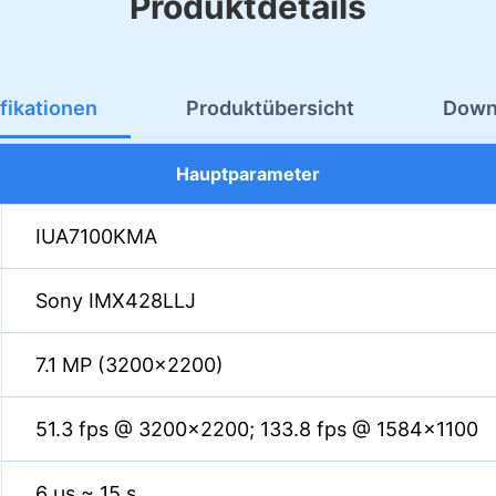
Produktdetails
fikationen
Produktübersicht
Down
Hauptparameter
IUA7100KMA
Sony IMX428LLJ
7.1 MP (3200×2200)
51.3 fps @ 3200×2200; 133.8 fps @ 1584×1100
6 µs ~ 15 s