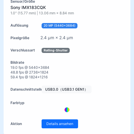
Sony IMX183CQK
1.0" (15.77 mm) | 13.06 mm × 8.84 mm
20 MP (5440×3684)
2.4 µm × 2.4 µm
Rolling-Shutter
19.0 fps @ 5440×3684
48.8 fps @ 2736×1824
59.4 fps @ 1824×1216
USB3.0（USB3.1 GEN1）
Details ansehen