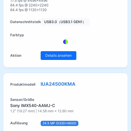
17.5 fps @ 4496×4496
64.4 fps @ 2240×2240
64.4 fps @ 1120×1120
USB3.0（USB3.1 GEN1）
Details ansehen
IUA24500KMA
Sony IMX540-AAMJ-C
1.2" (19.27 mm) | 14.58 mm × 12.60 mm
24.5 MP (5320×4600)