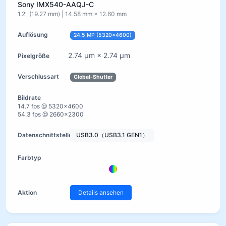
Sony IMX540-AAQJ-C
1.2" (19.27 mm) | 14.58 mm × 12.60 mm
24.5 MP (5320×4600)
2.74 µm × 2.74 µm
Global-Shutter
14.7 fps @ 5320×4600
54.3 fps @ 2660×2300
USB3.0（USB3.1 GEN1）
Details ansehen