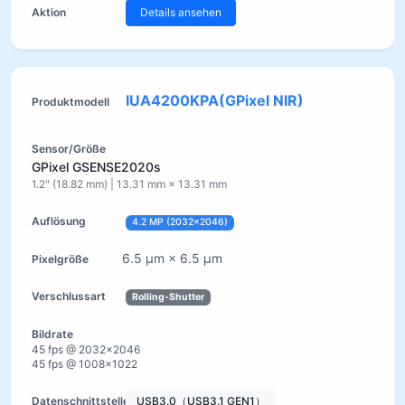
Details ansehen
IUA4200KPA(GPixel NIR)
GPixel GSENSE2020s
1.2" (18.82 mm) | 13.31 mm × 13.31 mm
4.2 MP (2032×2046)
6.5 µm × 6.5 µm
Rolling-Shutter
45 fps @ 2032×2046
45 fps @ 1008×1022
USB3.0（USB3.1 GEN1）