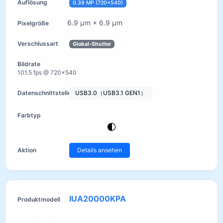
0.39 MP (720×540)
6.9 µm × 6.9 µm
Global-Shutter
101.5 fps @ 720×540
USB3.0（USB3.1 GEN1）
Details ansehen
IUA20000KPA