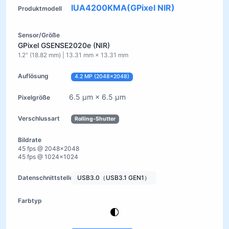
IUA4200KMA(GPixel NIR)
GPixel GSENSE2020e (NIR)
1.2" (18.82 mm) | 13.31 mm × 13.31 mm
4.2 MP (2048×2048)
6.5 µm × 6.5 µm
Rolling-Shutter
45 fps @ 2048×2048
45 fps @ 1024×1024
USB3.0（USB3.1 GEN1）