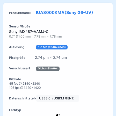
IUA8000KMA(Sony GS-UV)
Sony IMX487-AAMJ-C
0.7" (11.00 mm) | 7.78 mm × 7.78 mm
8.0 MP (2840×2840)
2.74 µm × 2.74 µm
Global-Shutter
45 fps @ 2840×2840
198 fps @ 1420×1420
USB3.0（USB3.1 GEN1）