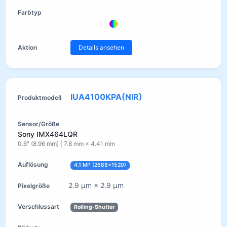
Details ansehen
IUA4100KPA(NIR)
Sony IMX464LQR
0.6" (8.96 mm) | 7.8 mm × 4.41 mm
4.1 MP (2688×1520)
2.9 µm × 2.9 µm
Rolling-Shutter