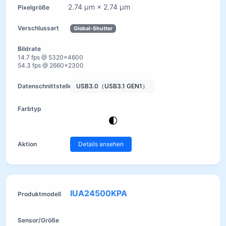
2.74 µm × 2.74 µm
Global-Shutter
14.7 fps @ 5320×4600
54.3 fps @ 2660×2300
USB3.0（USB3.1 GEN1）
Details ansehen
IUA24500KPA