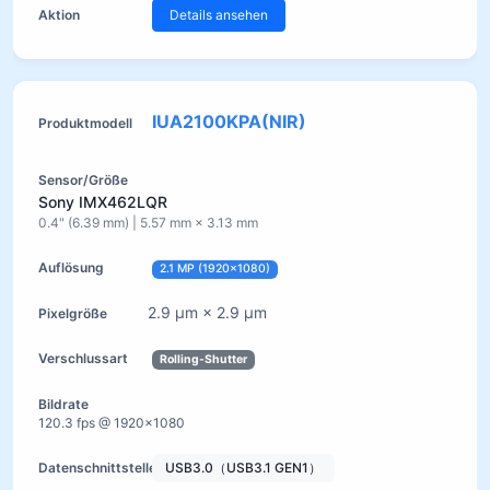
Details ansehen
IUA2100KPA(NIR)
Sony IMX462LQR
0.4" (6.39 mm) | 5.57 mm × 3.13 mm
2.1 MP (1920×1080)
2.9 µm × 2.9 µm
Rolling-Shutter
120.3 fps @ 1920×1080
USB3.0（USB3.1 GEN1）