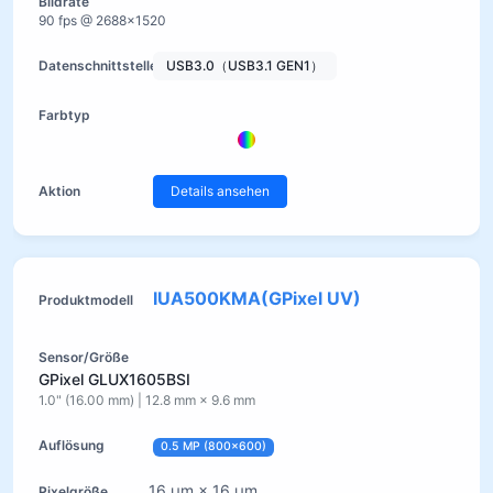
90 fps @ 2688×1520
USB3.0（USB3.1 GEN1）
Details ansehen
IUA500KMA(GPixel UV)
GPixel GLUX1605BSI
1.0" (16.00 mm) | 12.8 mm × 9.6 mm
0.5 MP (800×600)
16 µm × 16 µm