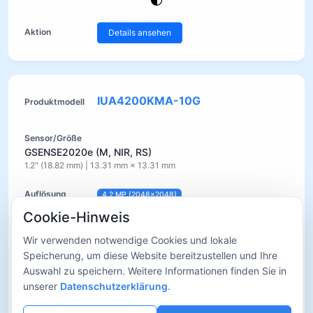
Details ansehen
IUA4200KMA-10G
GSENSE2020e (M, NIR, RS)
1.2" (18.82 mm) | 13.31 mm × 13.31 mm
4.2 MP (2048×2048)
Cookie-Hinweis
6.5 µm × 6.5 µm
Wir verwenden notwendige Cookies und lokale
Rolling-Shutter
Speicherung, um diese Website bereitzustellen und Ihre
Auswahl zu speichern. Weitere Informationen finden Sie in
unserer
Datenschutzerklärung
.
45 fps @ 2048×2048
45 fps @ 1024×1024