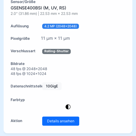
GSENSE400BSI (M, UV, RS)
2.0" (31.86 mm) | 22.53 mm × 22.53 mm
4.2 MP (2048×2048)
11 µm × 11 µm
Rolling-Shutter
48 fps @ 2048×2048
48 fps @ 1024×1024
10GigE
Details ansehen