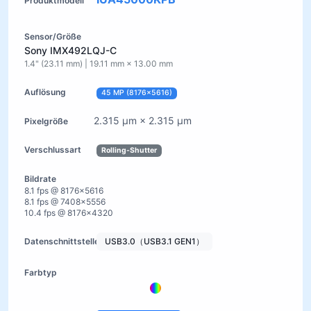
Sony IMX492LQJ-C
1.4" (23.11 mm) | 19.11 mm × 13.00 mm
45 MP (8176×5616)
2.315 µm × 2.315 µm
Rolling-Shutter
8.1 fps @ 8176×5616
8.1 fps @ 7408×5556
10.4 fps @ 8176×4320
USB3.0（USB3.1 GEN1）