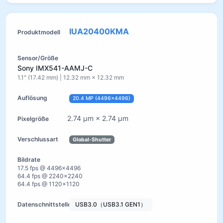
IUA20400KMA
Sony IMX541-AAMJ-C
1.1" (17.42 mm) | 12.32 mm × 12.32 mm
20.4 MP (4496×4496)
2.74 µm × 2.74 µm
Global-Shutter
17.5 fps @ 4496×4496
64.4 fps @ 2240×2240
64.4 fps @ 1120×1120
USB3.0（USB3.1 GEN1）