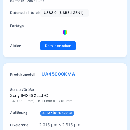
54 fps @ 1280×1280
USB3.0（USB3.1 GEN1）
Details ansehen
IUA45000KMA
Sony IMX492LLJ-C
1.4" (23.11 mm) | 19.11 mm × 13.00 mm
45 MP (8176×5616)
2.315 µm × 2.315 µm