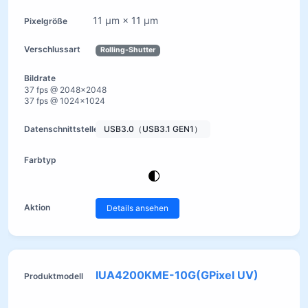
11 µm × 11 µm
Rolling-Shutter
37 fps @ 2048×2048
37 fps @ 1024×1024
USB3.0（USB3.1 GEN1）
Details ansehen
IUA4200KME-10G(GPixel UV)