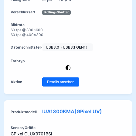
Rolling-Shutter
60 fps @ 800×600
60 fps @ 400×300
USB3.0（USB3.1 GEN1）
Details ansehen
IUA1300KMA(GPixel UV)
GPixel GLUX9701BSI