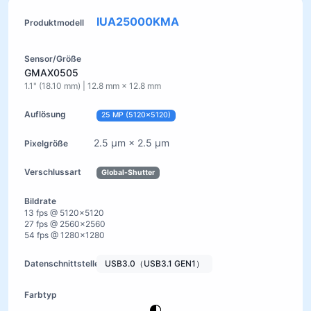
IUA25000KMA
GMAX0505
1.1" (18.10 mm) | 12.8 mm × 12.8 mm
25 MP (5120×5120)
2.5 µm × 2.5 µm
Global-Shutter
13 fps @ 5120×5120
27 fps @ 2560×2560
54 fps @ 1280×1280
USB3.0（USB3.1 GEN1）