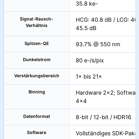
35.8 ke-
Signal-Rausch-
HCG: 40.8 dB / LCG: 46.
Verhältnis
45.5 dB
Spitzen-QE
93.7% @ 550 nm
Dunkelstrom
80 e-/s/pix
Verstärkungsbereich
1× bis 21×
Binning
Hardware 2×2; Softwar
4×4
Datenformat
8-bit / 12-bit / HDR16
Software
Vollständiges SDK-Pake