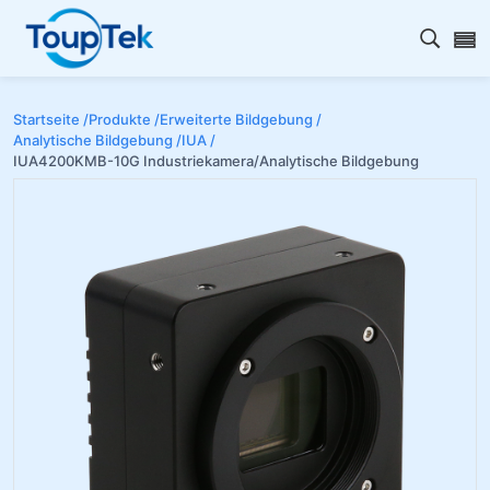
Open s
Startseite /
Produkte /
Erweiterte Bildgebung /
Analytische Bildgebung /
IUA /
IUA4200KMB-10G Industriekamera/Analytische Bildgebung