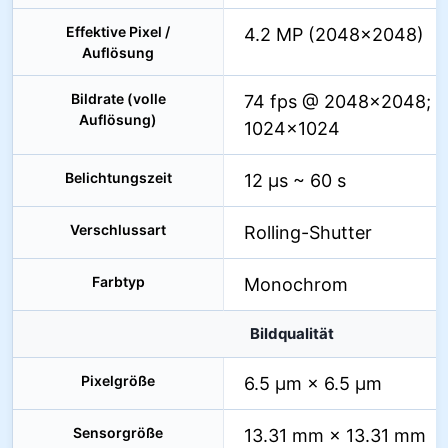
Effektive Pixel /
4.2 MP (2048×2048)
Auflösung
Bildrate (volle
74 fps @ 2048×2048; 7
Auflösung)
1024×1024
Belichtungszeit
12 µs ~ 60 s
Verschlussart
Rolling-Shutter
Farbtyp
Monochrom
Bildqualität
Pixelgröße
6.5 µm × 6.5 µm
Sensorgröße
13.31 mm × 13.31 mm