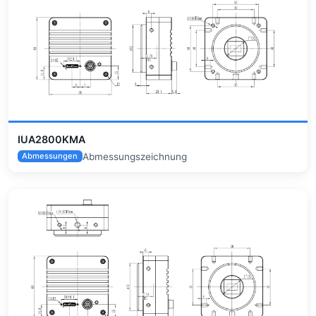
IUA2800KMA
Abmessungszeichnung
Abmessungen