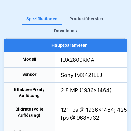
Spezifikationen
Produktübersicht
Downloads
Hauptparameter
Modell
IUA2800KMA
Sensor
Sony IMX421LLJ
Effektive Pixel /
2.8 MP (1936×1464)
Auflösung
Bildrate (volle
121 fps @ 1936×1464; 425
Auflösung)
fps @ 968×732