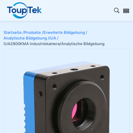
Open s
Startseite /
Produkte /
Erweiterte Bildgebung /
Analytische Bildgebung /
IUA /
IUA2800KMA Industriekamera/Analytische Bildgebung