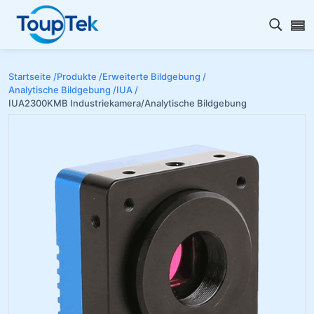
Open s
Startseite /
Produkte /
Erweiterte Bildgebung /
Analytische Bildgebung /
IUA /
IUA2300KMB Industriekamera/Analytische Bildgebung