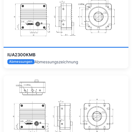
IUA2300KMB
Abmessungszeichnung
Abmessungen