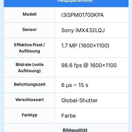
Hauptparameter
Modell
I3ISPM01700KPA
Sensor
Sony IMX432LQJ
Effektive Pixel /
1.7 MP (1600×1100)
Auflösung
Bildrate (volle
98.6 fps @ 1600×1100
Auflösung)
Belichtungszeit
6 µs ~ 15 s
Verschlussart
Global-Shutter
Farbtyp
Farbe
Bildqualität