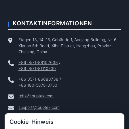
KONTAKTINFORMATIONEN
Etagen 13, 14, 15, Gebäude 1, Aoqiang Building, Nr. 6
Xiyuan 5th Road, Xihu District, Hangzhou, Provinz
Zhejiang, China
+86 0571-88102638
/
+86 0571-81110730
+86 0571-86683738
/
+86 180-5878-0750
tphz@touptek.com
support@touptek.com
Cookie-Hinweis