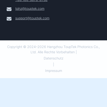
tphz@touptek.com
support@touptek.com
Copyright © 2024–2026 Hangzhou ToupTek Photonics Co.,
Ltd. Alle Rechte Vorbehalten |
Datenschutz
|
Impressum