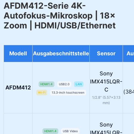
AFDM412-Serie 4K-
Autofokus-Mikroskop | 18×
Zoom | HDMI/USB/Ethernet
Modell
Ausgabeschnittstelle
Sensor
Au
Sony
IMX415LQR-
HDMI1.4
USB2.0
LAN
AFDM412
C
(38
Wi-Fi
13.3-inch touchscreen
1/2.8" (5.57×3.13
mm)
Sony
HDMI1.4
USB Video
IMX415LQR-