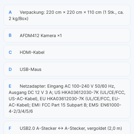
A
Verpackung: 220 cm × 220 cm × 110 cm (1 Stk., ca.
2 kg/Box)
B
AFDM412 Kamera ×1
C
HDMI-Kabel
D
USB-Maus
E
Netzadapter: Eingang AC 100–240 V 50/60 Hz,
Ausgang DC 12 V 3 A; US HKA03612030-7K (UL/CE/FCC,
US-AC-Kabel), EU HKA03612030-7K (UL/CE/FCC, EU-
AC-Kabel); EMI: FCC Part 15 Subpart B; EMS: EN61000-
4-2/3/4/5/6
F
USB2.0 A-Stecker ↔ A-Stecker, vergoldet (2,0 m)