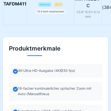
TAFDM411
Ethernet
Wi-Fi
C
(38
13.3-inch touchscreen
1/2.8" (5.57×3.13
mm)
Produktmerkmale
4K-Ultra-HD-Ausgabe (4K@30 fps)
18-facher kontinuierlicher optischer Zoom mit
Auto-/Manuellfokus