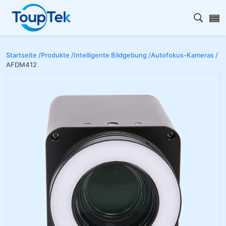
Open s
Startseite /
Produkte /
Intelligente Bildgebung /
Autofokus-Kameras /
AFDM412