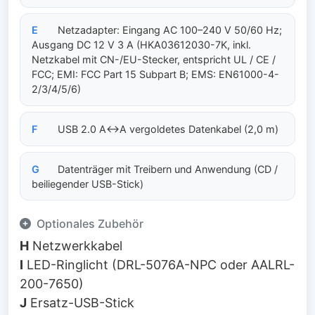
E
Netzadapter: Eingang AC 100–240 V 50/60 Hz;
Ausgang DC 12 V 3 A (HKA03612030-7K, inkl.
Netzkabel mit CN-/EU-Stecker, entspricht UL / CE /
FCC; EMI: FCC Part 15 Subpart B; EMS: EN61000-4-
2/3/4/5/6)
F
USB 2.0 A↔A vergoldetes Datenkabel (2,0 m)
G
Datenträger mit Treibern und Anwendung (CD /
beiliegender USB-Stick)
Optionales Zubehör
H
Netzwerkkabel
I
LED-Ringlicht (DRL-5076A-NPC oder AALRL-
200-7650)
J
Ersatz-USB-Stick