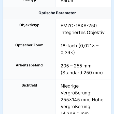
Farbe
Optische Parameter
Objektivtyp
EMZO-18XA-250
integriertes Objektiv
Optischer Zoom
18-fach (0,021× –
0,39×)
Arbeitsabstand
205 – 255 mm
(Standard 250 mm)
Sichtfeld
Niedrige
Vergrößerung:
255×145 mm, Hohe
Vergrößerung:
14,2×8,0 mm