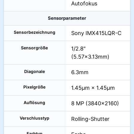
Autofokus
Sensorparameter
Sensorbezeichnung
Sony IMX415LQR-C
Sensorgröße
1/2.8"
(5.57×3.13mm)
Diagonale
6.3mm
Pixelgröße
1.45µm × 1.45µm
Auflösung
8 MP (3840×2160)
Verschlusstyp
Rolling-Shutter
Farbtyp