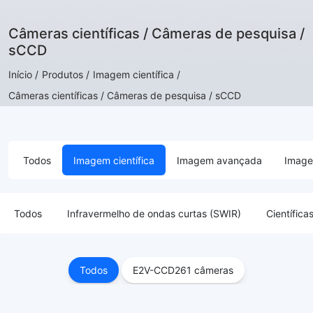
Câmeras científicas / Câmeras de pesquisa /
sCCD
Início /
Produtos /
Imagem científica /
Câmeras científicas / Câmeras de pesquisa / sCCD
Todos
Imagem científica
Imagem avançada
Image
Todos
Infravermelho de ondas curtas (SWIR)
Científi
Todos
E2V-CCD261 câmeras