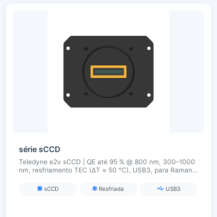
série sCCD
Teledyne e2v sCCD | QE até 95 % @ 800 nm, 300–1000
nm, resfriamento TEC (ΔT ≈ 50 °C), USB3, para Raman,
fluorescência e imagens hiperespectrais
sCCD
Resfriada
USB3