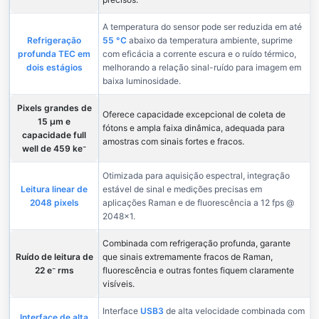
A temperatura do sensor pode ser reduzida em até
Refrigeração
55 °C
abaixo da temperatura ambiente, suprime
profunda TEC em
com eficácia a corrente escura e o ruído térmico,
dois estágios
melhorando a relação sinal-ruído para imagem em
baixa luminosidade.
Pixels grandes de
Oferece capacidade excepcional de coleta de
15 µm e
fótons e ampla faixa dinâmica, adequada para
capacidade full
amostras com sinais fortes e fracos.
well de 459 ke⁻
Otimizada para aquisição espectral, integração
Leitura linear de
estável de sinal e medições precisas em
2048 pixels
aplicações Raman e de fluorescência a 12 fps @
2048×1.
Combinada com refrigeração profunda, garante
Ruído de leitura de
que sinais extremamente fracos de Raman,
22 e⁻ rms
fluorescência e outras fontes fiquem claramente
visíveis.
Interface
USB3
de alta velocidade combinada com
Interface de alta