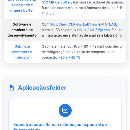
512 MB de buffer
, transmissão estável de grandes
velocidade e
fluxos de dados e suporte a formatos de saída 8-Bit
grande buffer
/ 16-Bit.
Software e
Com
ToupView
,
CLView
,
LabView
e
MATLAB
,
ambiente de
além de SDKs para
C / C++ / C# / Python
, facilita
desenvolvimento
a integração em sistemas de análise e laboratório.
Gabinete
Gabinete metálico (100 × 80 × 79 mm) com design
compacto e
de refrigeração ativa, faixa de temperatura de
robusto
operação
−20 a +45 °C
.
Aplicaçãosfelder
Espectroscopia Raman e detecção espectral de
fluorescência