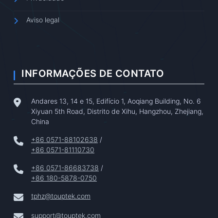
Aviso legal
INFORMAÇÕES DE CONTATO
Andares 13, 14 e 15, Edifício 1, Aoqiang Building, No. 6
Xiyuan 5th Road, Distrito de Xihu, Hangzhou, Zhejiang,
China
+86 0571-88102638
/
+86 0571-81110730
+86 0571-86683738
/
+86 180-5878-0750
tphz@touptek.com
support@touptek.com