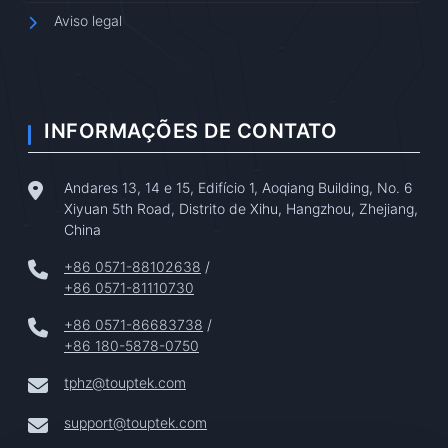
Aviso legal
INFORMAÇÕES DE CONTATO
Andares 13, 14 e 15, Edifício 1, Aoqiang Building, No. 6
Xiyuan 5th Road, Distrito de Xihu, Hangzhou, Zhejiang,
China
+86 0571-88102638
/
+86 0571-81110730
+86 0571-86683738
/
+86 180-5878-0750
tphz@touptek.com
support@touptek.com