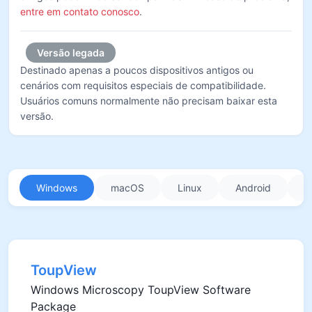
entre em contato conosco
.
Versão legada
Destinado apenas a poucos dispositivos antigos ou
cenários com requisitos especiais de compatibilidade.
Usuários comuns normalmente não precisam baixar esta
versão.
Windows
macOS
Linux
Android
i
ToupView
Windows Microscopy ToupView Software
Package