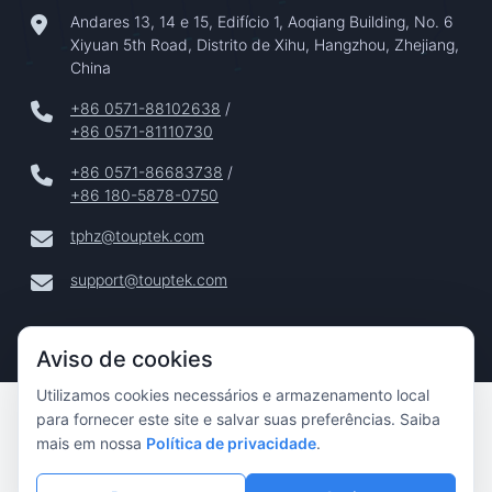
Andares 13, 14 e 15, Edifício 1, Aoqiang Building, No. 6
Xiyuan 5th Road, Distrito de Xihu, Hangzhou, Zhejiang,
China
+86 0571-88102638
/
+86 0571-81110730
+86 0571-86683738
/
+86 180-5878-0750
tphz@touptek.com
support@touptek.com
Aviso de cookies
Utilizamos cookies necessários e armazenamento local
Copyright © 2024–2026 Hangzhou ToupTek Photonics Co.,
para fornecer este site e salvar suas preferências. Saiba
Ltd. Todos Os Direitos Reservados |
mais em nossa
Política de privacidade
.
Privacidade