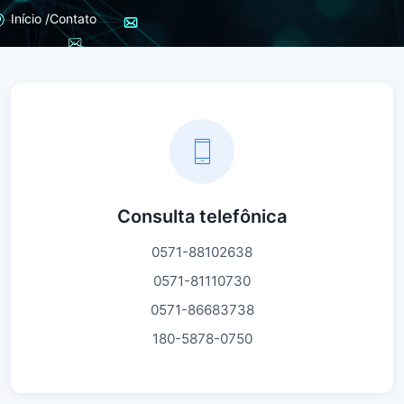
Início /
Contato
Consulta telefônica
0571-88102638
0571-81110730
0571-86683738
180-5878-0750