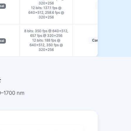
320×256
GigE
bal
12 bits: 137.1 fps @
640×512, 258.6 fps @
320×256
8 bits: 350 fps @ 640×512,
657 fps @ 320×256
12 bits: 188 fps @
CameraLink
bal
640×512, 350 fps @
320×256
#
00–1700 nm