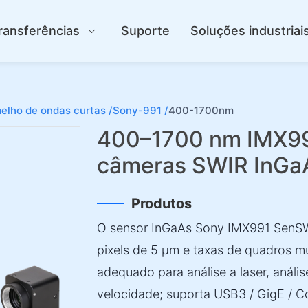
ransferências
Suporte
Soluções industriai
elho de ondas curtas /
Sony-991 /
400-1700nm
400–1700 nm IMX991
câmeras SWIR InGa
Produtos
O sensor InGaAs Sony IMX991 SenSW
pixels de 5 µm e taxas de quadros mu
adequado para análise a laser, anális
velocidade; suporta USB3 / GigE / C