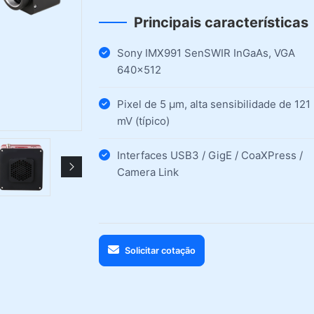
Principais características
Sony IMX991 SenSWIR InGaAs, VGA
640×512
Pixel de 5 µm, alta sensibilidade de 121
mV (típico)
Interfaces USB3 / GigE / CoaXPress /
Camera Link
Solicitar cotação