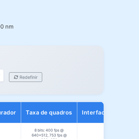
00 nm
Redefinir
urador
Taxa de quadros
Interface de dados
8 bits: 400 fps @
640×512, 753 fps @