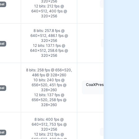
320×256
USB3
bal
12 bits: 212 fps @
640×512, 400 fps @
320×256
8 bits: 257.8 fps @
640×512, 486.1 fps @
320×256
GigE
bal
12 bits: 137.1 fps @
640×512, 258.6 fps @
320×256
8 bits: 258 fps @ 656×520,
486 fps @ 328×260
10 bits: 240 fps @
CoaXPress 2.0 (CXP-10 x
656×520, 451 fps @
bal
328×260
1)
12 bits: 137 fps @
656×520, 258 fps @
328×260
8 bits: 400 fps @
640×512, 753 fps @
320×256
USB3
bal
12 bits: 212 fps @