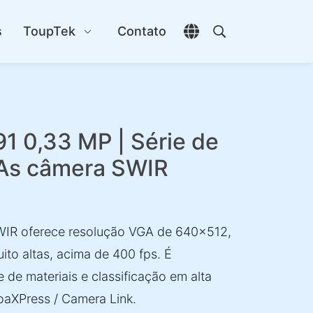
s
ToupTek
Contato
Abrir seletor de idio
Abrir pesquisa
 0,33 MP | Série de
As câmera SWIR
IR oferece resolução VGA de 640×512,
ito altas, acima de 400 fps. É
e de materiais e classificação em alta
oaXPress / Camera Link.