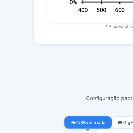
* A curva ofi
Configuração padrã
USB resfriada
GigE 