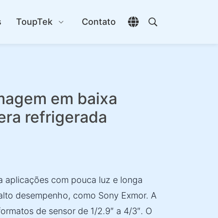
s
ToupTek
Contato
Abrir seletor de idio
Abrir pesquisa
magem em baixa
ra refrigerada
a aplicações com pouca luz e longa
alto desempenho, como Sony Exmor. A
ormatos de sensor de 1/2.9″ a 4/3″. O