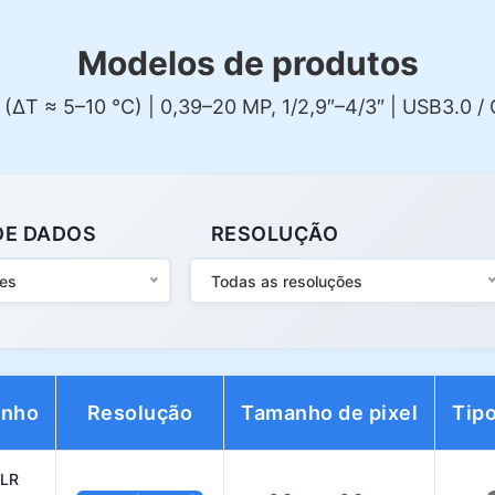
Modelos de produtos
T ≈ 5–10 °C) | 0,39–20 MP, 1/2,9″–4/3″ | USB3.0 / G
DE DADOS
RESOLUÇÃO
ces
Todas as resoluções
anho
Resolução
Tamanho de pixel
Tipo
LLR