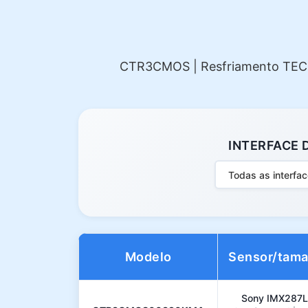
CTR3CMOS | Resfriamento TEC (Δ
INTERFACE 
Todas as interfa
Modelo
Sensor/tam
Sony IMX287