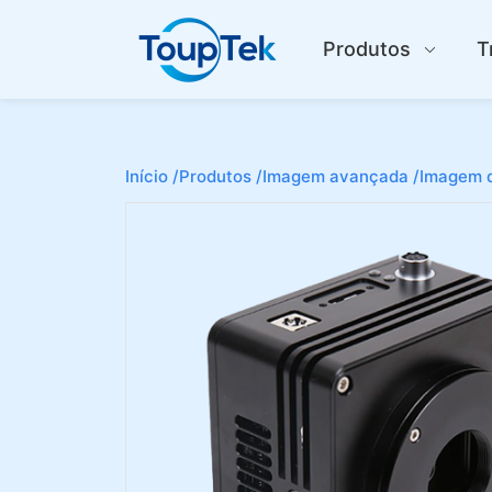
Produtos
T
Início /
Produtos /
Imagem avançada /
Imagem d