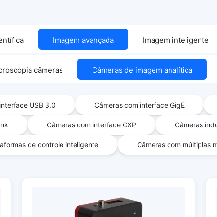
ntífica
Imagem avançada
Imagem inteligente
croscopia câmeras
Câmeras de imagem analítica
nterface USB 3.0
Câmeras com interface GigE
ink
Câmeras com interface CXP
Câmeras indu
aformas de controle inteligente
Câmeras com múltiplas m