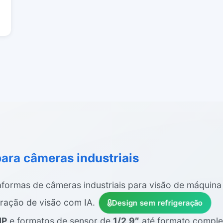
ara câmeras industriais
formas de câmeras industriais para visão de máquina 
gração de visão com IA.
Design sem refrigeração
MP
e formatos de sensor de
1/2,9″
até formato compl