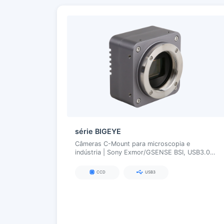
série BIGEYE
Câmeras C-Mount para microscopia e
indústria | Sony Exmor/GSENSE BSI, USB3.0,
ISP por hardware de 8/12 bits, 4,2–10 MP, alta
sensibilidade e baixo ruído
CCD
USB3