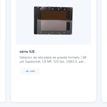
série IUE
Detector de tela plana de grande formato | 96
µm Superpixel, 1,8 MP, 120 fps, USB3.0, para
detecção de proteínas e quimioluminescência
USB3