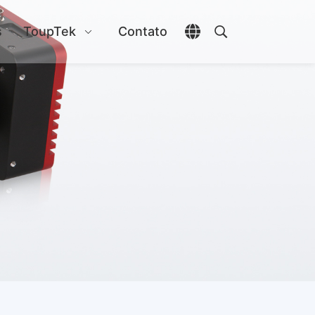
s
ToupTek
Contato
Abrir seletor de idio
Abrir pesquisa