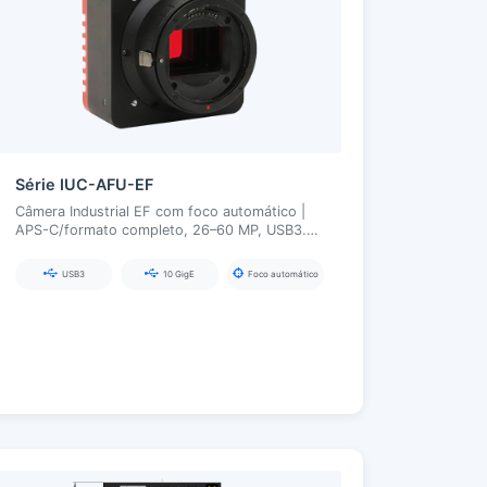
Série IUC-AFU-EF
Câmera Industrial EF com foco automático |
APS-C/formato completo, 26–60 MP, USB3.0
/ 10GigE, abertura e foco eletrônicos
USB3
10 GigE
Foco automático