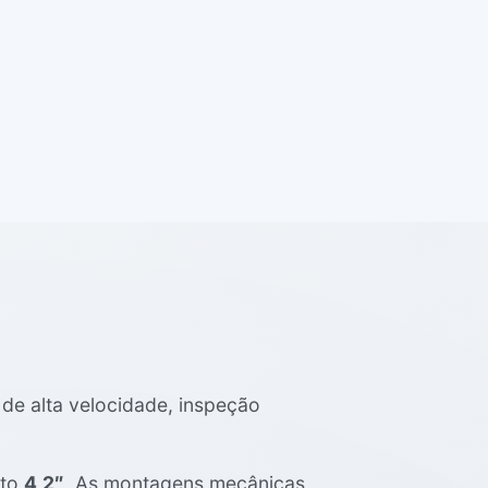
de alta velocidade, inspeção
eto
4,2″
. As montagens mecânicas