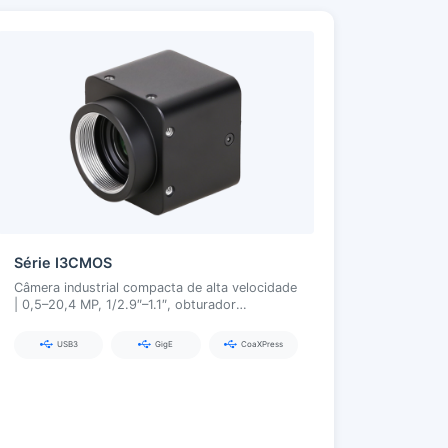
Série I3CMOS
Câmera industrial compacta de alta velocidade
| 0,5–20,4 MP, 1/2.9″–1.1″, obturador
global/hohe taxa de quadros, USB3.0 / GigE /
CoaXPress
USB3
GigE
CoaXPress