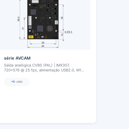
série AVCAM
Saída analógica CVBS (PAL) | IMX307,
720×576 @ 25 fps, alimentação USB2.0, M12,
obturador de varredura, plug-and-play
USB3