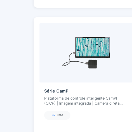
Série CamPI
Plataforma de controle inteligente CamPI
(CICP) | Imagem integrada | Câmera direta
HDMI | Tela multitoque 4K | SDK aberto
USB3