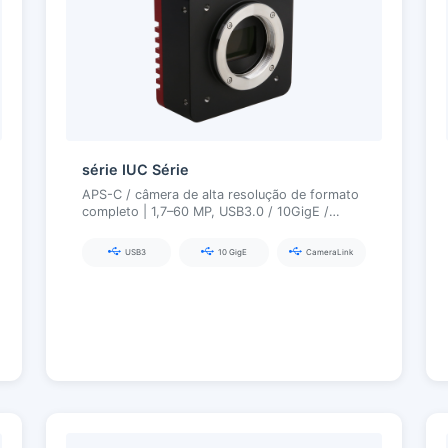
série IUC Série
APS-C / câmera de alta resolução de formato
completo | 1,7–60 MP, USB3.0 / 10GigE /
Camera Link / CXP, foco automático EF
opcional
USB3
10 GigE
CameraLink