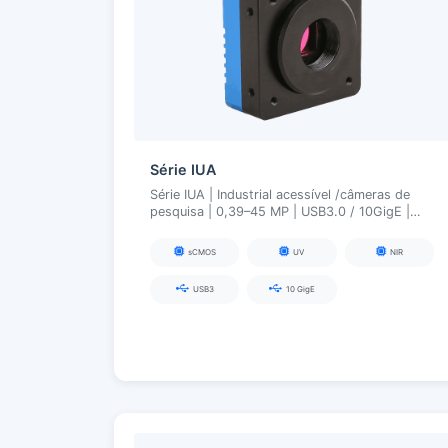
Série IUA
Série IUA | Industrial acessível /câmeras de
pesquisa | 0,39–45 MP | USB3.0 / 10GigE |
Visível / NIR / UV
sCMOS
UV
NIR
USB3
10 GigE