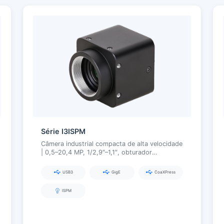
Série I3ISPM
Câmera industrial compacta de alta velocidade
| 0,5–20,4 MP, 1/2,9″–1,1″, obturador
global/alta taxa de quadros, USB3.0 / GigE /
CoaXPress
USB3
GigE
CoaXPress
ISPM