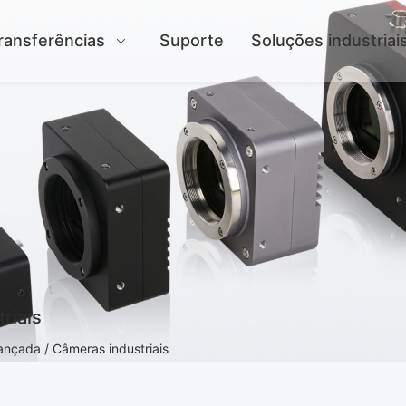
ransferências
Suporte
Soluções industriai
riais
nçada / Câmeras industriais